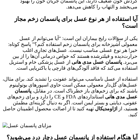
گردش خون ضعیف دارند، این پانسمان جریان خون را بهبود
می‌بخشد و التهاب را کاهش می‌دهد.
آیا استفاده از هر نوع عسل برای پانسمان زخم مجاز
است؟
یکی از سؤالات رایج بیماران این است: “آیا می‌توانم از عسل
معمولی آشپزخانه برای پانسمان زخم استفاده کنم؟” پاسخ کوتاه:
خیر! هر نوع عسلی مناسب نیست. عسل‌های تجاری اغلب
حرارت‌دیده و فیلترشده هستند که خواص درمانی آن‌ها را از بین
می‌برد.
پانسمان عسل مدی هانی
از عسل پزشکی خام و استریل
استفاده می‌کند که فاقد آلودگی‌های قارچی یا باکتریایی است.
استفاده از عسل نامناسب می‌تواند عفونت را تشدید کند. برای مثال،
عسل‌های گل‌دار معمولی ممکن است حاوی اسپورهای بوتولینوم
باشند که برای زخم‌های باز خطرناک است. در مقابل،
پانسمان
عسل مدی هانی
استانداردهای FDA و CE را دارد و برای زخم‌های
عفونی، دیابتی و بستر ایمن است. اگر به دنبال گزینه‌ای مطمئن
هستید، از
اژاومدیکال
تهیه کنید تا از اصالت محصول اطمینان حاصل
کنید.
آیا هنگام استفاده از پانسمان عسل دچار درد می‌شوید؟