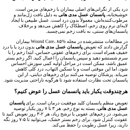
درد یکی از نگرانی‌های اصلی بیماران با زخم‌های مزمن است.
خوشبختانه،
پانسمان عسل مدی هانی
به دلیل بافت ژل‌مانند و
مرطوب‌کننده‌اش، معمولاً بدون درد است. عسل طبیعی با ایجاد
لایه‌ای نرم روی زخم، اصطکاک را کاهش می‌دهد و برخلاف
پانسمان‌های سنتی، به بافت زخم نمی‌چسبد.
در مطالعات منتشرشده در مجله Wound Care، ۸۵% بیماران
گزارش دادند که تعویض
پانسمان عسل مدی هانی
بدون درد یا با درد
خفیف همراه است. برای زخم‌های عفونی حساس، ابتدا زخم را با
سرم شستشو دهید و سپس پانسمان را اعمال کنید. اگر زخم بستر
عمیق باشد، ممکن است در مراحل اولیه کمی سوزش احساس
شود، اما این موقتی است و با تسکین التهاب، درد کلی کاهش
می‌یابد. پزشکان توصیه می‌کنند برای زخم‌های دیابتی، از این
پانسمان تحت نظارت استفاده شود تا هرگونه ناراحتی مدیریت شود.
هرچندوقت یکبار باید پانسمان عسل را عوض کنیم؟
تعویض منظم پانسمان کلید موفقیت درمان است. برای
پانسمان
عسل مدی هانی
، بسته به نوع زخم، هر ۳ تا ۷ روز یکبار توصیه
می‌شود. در زخم‌های عفونی با ترشح زیاد، هر ۲-۳ روز تعویض کنید تا
عفونت کنترل شود. برای زخم بستر خشک، می‌توانید تا ۵-۷ روز نگه
دارید، زیرا عسل رطوبت را حفظ می‌کند.