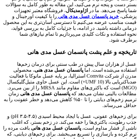
بستر دست و پنجه نرم می‌کنید، این مقاله به طور کامل به سؤالات
شما پاسخ می‌دهد. ما در
اژاومدیکال
، فروشگاه معتبر تجهیزات
پزشکی،
خرید پانسمان عسل مدی هانی
را با کیفیت اورجینال و
قیمت مناسب عرضه می‌کنیم تا دسترسی آسان‌تری به این محصول
درمانی داشته باشید. در ادامه، با جزئیات کامل به بررسی فواید،
نحوه استفاده و نکات کلیدی می‌پردازیم تا تمام نیازهای شما
برطرف شود.
تاریخچه و علم پشت پانسمان عسل مدی هانی
عسل از هزاران سال پیش در طب سنتی برای درمان زخم‌ها
استفاده می‌شده است. اما
پانسمان عسل مدی هنی
، محصولی
مدرن از شرکت Comvita استرالیا، بر پایه عسل مانوکا با فعالیت
ضدباکتریایی بالا (UMF 10+) است. این عسل حاوی متیل‌گلیکسال
(MGO) است که باکتری‌های مقاوم مانند MRSA را از بین می‌برد.
مطالعات بالینی نشان می‌دهد که
پانسمان عسل مدی هانی
زمان
ترمیم زخم‌های دیابتی را تا ۵۰% کاهش می‌دهد و خطر عفونت را به
حداقل می‌رساند.
برای زخم‌های عفونی، عسل با ایجاد محیط اسیدی (pH ۳.۵-۴.۵) و
جذب رطوبت، باکتری‌ها را خفه می‌کند. در زخم بستر، که اغلب
ناشی از فشار مداوم است،
پانسمان عسل مدی هانی
بافت مرده را
نرم کرده و بازسازی را تسریع می‌بخشد. برای زخم‌های دیابتی، که