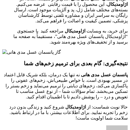
اژاومدیکال
، این محصول را با قیمت رقابتی عرضه می‌کنیم.
بسته‌های مختلف شامل ژل، پد و آلژینات موجود است. ارسال
رایگان به سراسر ایران و مشاوره تلفنی توسط کارشناسان
پزشکی، تضمین کیفیت و اصالت را فراهم می‌کند.
برای خرید، به وبسایت
اژاومدیکال
مراجعه کنید با جستجوی
“اژاومدیکال پانسمان عسل مدی هانی”، مستقیماً به صفحه ما
برسید و از تخفیف‌های ویژه بهره‌مند شوید.
نتیجه‌گیری: گام بعدی برای ترمیم زخم‌های شما
پانسمان عسل مدی هانی
نه تنها یک درمان، بلکه شریک قابل اعتماد
در مسیر بهبودی است. با خواص طبیعی‌اش، زخم‌های عفونی را
پاکسازی می‌کند، زخم‌های دیابتی را ترمیم می‌نماید و زخم بستر را
تسکین می‌بخشد. تمام سؤالات شما – از نوع عسل مناسب تا
تعویض و درد – را پوشش دادیم تا با اطمینان اقدام کنید.
حالا نوبت شماست: از
اژاومدیکال
شروع کنید و زندگی بدون درد
زخم را تجربه نمایید. برای اطلاعات بیشتر، با ما در ارتباط باشید.
سلامت شما اولویت ماست!