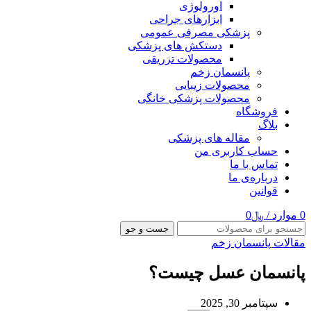
اورولوژی
ابزارهای جراحی
پزشکی مصرفی عمومی
دستکش های پزشکی
محصولات تزریقی
پانسمان زخم
محصولات زیبایی
محصولات پزشکی خانگی
فروشگاه
بلاگ
مقاله های پزشکی
حساب کاربری من
تماس با ما
درباره‌ی ما
قوانین
0
موارد
/
﷼
0
جست و جو
مقالات پانسمان زخم
پانسمان عسل چیست؟
سپتامبر 30, 2025