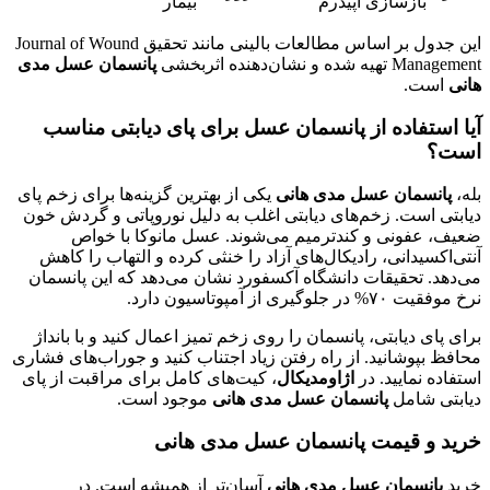
بازسازی اپیدرم
بیمار
این جدول بر اساس مطالعات بالینی مانند تحقیق Journal of Wound
Management تهیه شده و نشان‌دهنده اثربخشی
پانسمان عسل مدی
هانی
است.
آیا استفاده از پانسمان عسل برای پای دیابتی مناسب
است؟
بله،
پانسمان عسل مدی هانی
یکی از بهترین گزینه‌ها برای زخم پای
دیابتی است. زخم‌های دیابتی اغلب به دلیل نوروپاتی و گردش خون
ضعیف، عفونی و کندترمیم می‌شوند. عسل مانوکا با خواص
آنتی‌اکسیدانی، رادیکال‌های آزاد را خنثی کرده و التهاب را کاهش
می‌دهد. تحقیقات دانشگاه آکسفورد نشان می‌دهد که این پانسمان
نرخ موفقیت ۷۰% در جلوگیری از آمپوتاسیون دارد.
برای پای دیابتی، پانسمان را روی زخم تمیز اعمال کنید و با بانداژ
محافظ بپوشانید. از راه رفتن زیاد اجتناب کنید و جوراب‌های فشاری
استفاده نمایید. در
اژاومدیکال
، کیت‌های کامل برای مراقبت از پای
دیابتی شامل
پانسمان عسل مدی هانی
موجود است.
خرید و قیمت پانسمان عسل مدی هانی
خرید
پانسمان عسل مدی هانی
آسان‌تر از همیشه است. در