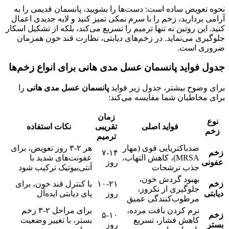
نحوه تعویض ساده است: دست‌ها را بشویید، پانسمان قدیمی را به
آرامی بردارید، زخم را با سرم نمکی تمیز کنید و لایه جدیدی اعمال
کنید. این روتین نه تنها ترمیم را تسریع می‌کند، بلکه از تشکیل اسکار
جلوگیری می‌نماید. در زخم‌های دیابتی، نظارت قند خون همزمان
ضروری است.
جدول فواید پانسمان عسل مدی هانی برای انواع زخم‌ها
برای وضوح بیشتر، جدول زیر فواید
پانسمان عسل مدی هانی
را
برای مخاطبان شما مقایسه می‌کند:
زمان
نوع
فواید اصلی
تقریبی
نکات استفاده
زخم
ترمیم
ضدباکتریایی قوی (مهار
هر ۲-۳ روز تعویض، برای
زخم
۷-۱۴
MRSA)، کاهش التهاب،
عفونت‌های شدید با
عفونی
روز
جذب ترشحات
آنتی‌بیوتیک ترکیب شود
بهبود گردش خون،
زخم
۱۰-۲۱
با کنترل قند خون، برای
جلوگیری از نکروز،
دیابتی
روز
پای دیابتی ایده‌آل
مرطوب‌کنندگی عمیق
نرم کردن بافت مرده،
برای مراحل ۲-۳ زخم
زخم
۵-۱۰
کاهش فشار، تسریع
بستر، با تغییر وضعیت
بستر
روز