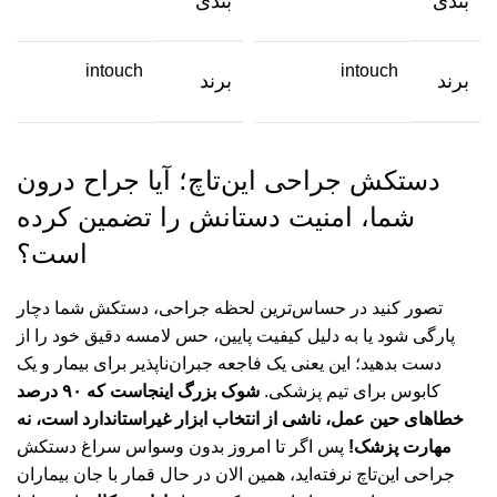
بندی
بندی
intouch
intouch
برند
برند
دستکش جراحی این‌تاچ؛ آیا جراح درون
شما، امنیت دستانش را تضمین کرده
است؟
تصور کنید در حساس‌ترین لحظه جراحی، دستکش شما دچار
پارگی شود یا به دلیل کیفیت پایین، حس لامسه دقیق خود را از
دست بدهید؛ این یعنی یک فاجعه جبران‌ناپذیر برای بیمار و یک
کابوس برای تیم پزشکی.
شوک بزرگ اینجاست که ۹۰ درصد
خطاهای حین عمل، ناشی از انتخاب ابزار غیراستاندارد است، نه
مهارت پزشک!
پس اگر تا امروز بدون وسواس سراغ دستکش
جراحی این‌تاچ نرفته‌اید، همین الان در حال قمار با جان بیماران