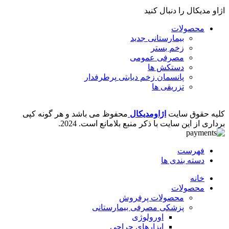
اژاو مدیکال را دنبال کنید
محصولات
بیمارستانی
جدید
زخم بستر
مصرفی عمومی
دستکش ها
پانسمان زخم دیابتی
پرطرفدار
تزریقی ها
کلیه حقوق سایت
اژاومدیکال
محفوظ می باشد و هر گونه کپی
برداری از این سایت با ذکر منبع بلامانع است.
2024.
فهرست
دسته بندی ها
خانه
محصولات
محصولات پرفروش
پزشکی مصرفی بیمارستانی
اورولوژی
ابزارهای جراحی