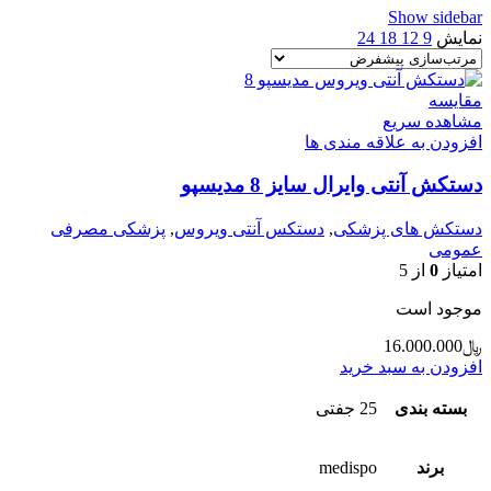
Show sidebar
نمایش
9
12
18
24
مقایسه
مشاهده سریع
افزودن به علاقه مندی ها
دستکش آنتی وایرال سایز 8 مدیسپو
دستکش های پزشکی
,
دستکس آنتی ویروس
,
پزشکی مصرفی
عمومی
امتیاز
0
از 5
موجود است
﷼
16.000.000
افزودن به سبد خرید
بسته بندی
25 جفتی
برند
medispo