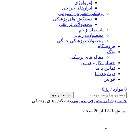
اورولوژی
ابزارهای جراحی
پزشکی مصرفی عمومی
دستکش های پزشکی
محصولات تزریقی
پانسمان زخم
محصولات زیبایی
محصولات پزشکی خانگی
فروشگاه
بلاگ
مقاله های پزشکی
حساب کاربری من
تماس با ما
درباره‌ی ما
قوانین
0
موارد
/
﷼
0
جست و جو
خانه
پزشکی مصرفی عمومی
دستکش های پزشکی
نمایش 1–12 از 20 نتیجه