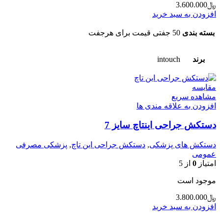
﷼
3.600.000
افزودن به سبد خرید
بسته بندی
50 جفتی قیمت برای هرجفت
برند
intouch
مقایسه
مشاهده سریع
افزودن به علاقه مندی ها
دستکش جراحی اینتاچ سایز 7
دستکش های پزشکی
,
دستکش جراحی این تاچ
,
پزشکی مصرفی
عمومی
امتیاز
0
از 5
موجود است
﷼
3.800.000
افزودن به سبد خرید