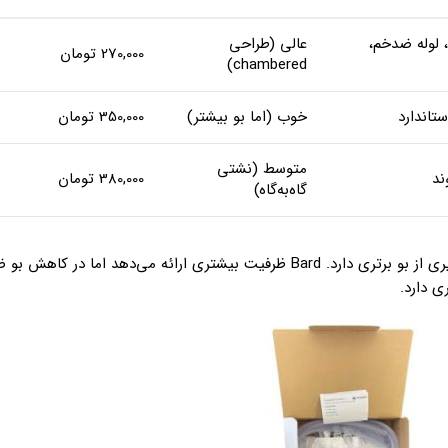
 لوله ضدخم،
عالی (طراحی
270,000 تومان
chambered)
خوب (اما بو بیشتر)
350,000 تومان
متوسط (نشتی
ند
380,000 تومان
گاه‌به‌گاه)
در دوام و جلوگیری از بو برتری دارد. Bard ظرفیت بیشتری ارائه می‌دهد اما در