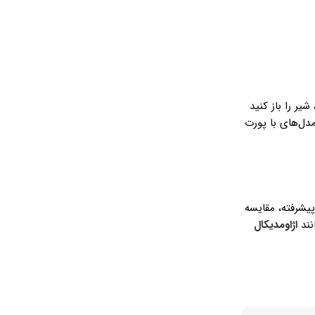
یر را باز کنید
ات حرکتی، مدل‌های با پورت
یشرفته، مقایسه
نند
اژاومدیکال