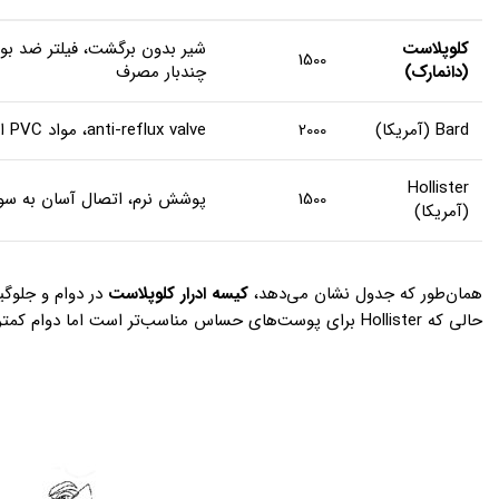
کلوپلاست
شیر بدون برگشت، فیلتر ضد بو،
1500
(دانمارک)
چندبار مصرف
Bard (آمریکا)
2000
anti-reflux valve، مواد PVC استاندارد
Hollister
1500
پوشش نرم، اتصال آسان به سو
(آمریکا)
همان‌طور که جدول نشان می‌دهد،
کیسه ادرار کلوپلاست
حالی که Hollister برای پوست‌های حساس مناسب‌تر است اما دوام کمتری دارد.