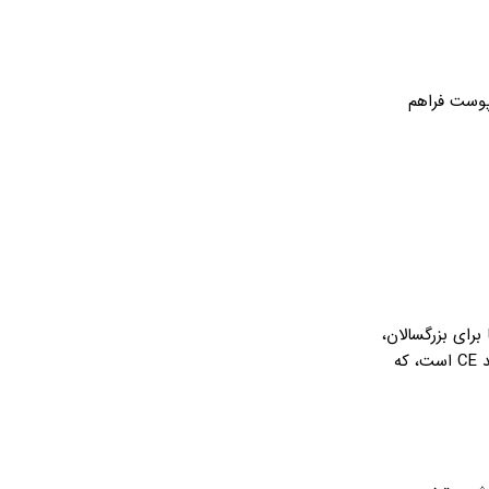
پوست فراهم
رای بزرگسالان،
بلکه برای سالمندان با مشکلات پروستات یا زنان پس از جراحی‌های زنانگی مناسب است. تولید در دانمارک تضمین‌کننده استانداردهای اروپایی مانند CE است، که