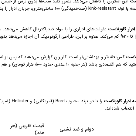
است
این استرس را کاهش می‌دهد. تصور کنید شب‌ها بدون ترس از خیس
بخوابید یا در طول روز بدون نیاز به توالت‌های مکرر فعالیت کنید. این کیسه با لوله kink-resistant (ضدخمیدگی) 100
درار کلوپلاست
عفونت‌های ادراری را با مواد ضدباکتریال کاهش می‌دهد. 
می‌دهد که استفاده از کیسه‌های باکیفیت مانند کلوپلاست، خطر عفونت را تا 30% کم می‌کند. علاوه بر این، طراحی ارگونومیک آن اج
لاست
گس‌لطف‌تر و بهداشتی‌تر است. کاربران گزارش می‌دهند که پس از استف
نفس‌شان در روابط اجتماعی بیشتر شده است. اگر به دنبال محصولی هستید که هم اقتصادی 
 ادرار کلوپلاست
را با دو برند محبوب rd
 انتخاب شده‌اند.
قیمت تقریبی (هر
دوام و ضد نشتی
عدد)