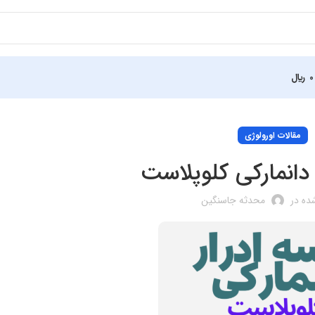
0
﷼
مقالات اورولوژی
 دانمارکی کلوپلاست
ده در
محدثه جاسنگین