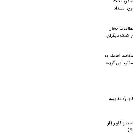
 شدن تخت
 سانتی‌متری، جریان ادرار را بدون انسداد
مطالعات نشان
ازه می‌دهد بدون کمک دیگران،
اده، اعتماد به
باشد (هر جعبه 10 عددی حدود 500 هزار تومان) و هم مؤثر، این گزینه
Ba (آمریکایی) و Hollister (آمریکایی) مقایسه
امتیاز کاربر (از
5)