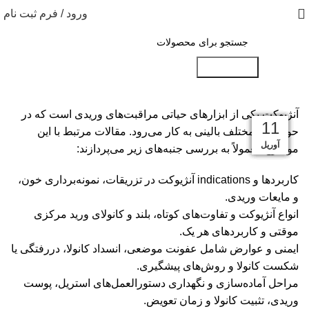
ورود / فرم ثبت نام
جست و جو
آنژیوکت یکی از ابزارهای حیاتی مراقبت‌های وریدی است که در
14
16
25
11
29
15
11
11
حوزه‌های مختلف بالینی به کار می‌رود. مقالات مرتبط با این
مه
مه
مه
ژوئن
ژوئن
آوریل
جولای
سپتامبر
موضوع معمولاً به بررسی جنبه‌های زیر می‌پردازند:
کاربردها و indications آنژیوکت در تزریقات، نمونه‌برداری خون،
و مایعات وریدی.
انواع آنژیوکت و تفاوت‌های کوتاه، بلند و کانولای ورید مرکزی
موقتی و کاربردهای هر یک.
ایمنی و عوارض شامل عفونت موضعی، انسداد کانولا، دررفتگی یا
شکست کانولا و روش‌های پیشگیری.
مراحل آماده‌سازی و نگهداری دستورالعمل‌های استریل، پوست
وریدی، تثبیت کانولا و زمان تعویض.