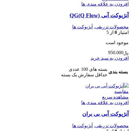
افزودن به علاقه مندی ها
آنژیوکت آبی QG(Q Flow)
محصولات تزریقی
,
آنژیوکت ها
امتیاز
0
از 5
موجود است
﷼
950.000
افزودن به سبد خرید
بسته های 100 عددی
بسته بندی
حداقل سفارش یک بسته
مقایسه
مشاهده سریع
افزودن به علاقه مندی ها
آنژیوکت آبی بی بران
محصولات تزریقی
,
آنژیوکت ها