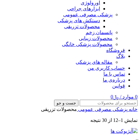
اورولوژی
ابزارهای جراحی
پزشکی مصرفی عمومی
دستکش های پزشکی
محصولات تزریقی
پانسمان زخم
محصولات زیبایی
محصولات پزشکی خانگی
فروشگاه
بلاگ
مقاله های پزشکی
حساب کاربری من
تماس با ما
درباره‌ی ما
قوانین
0
موارد
/
﷼
0
جست و جو
خانه
پزشکی مصرفی عمومی
محصولات تزریقی
نمایش 1–12 از 30 نتیجه