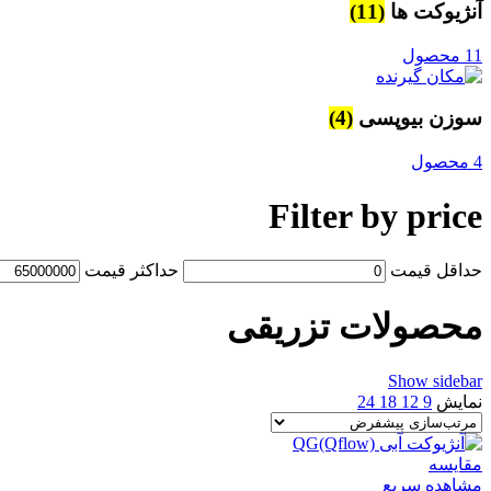
آنژیوکت ها
(11)
11 محصول
سوزن بیوپسی
(4)
4 محصول
Filter by price
حداقل قیمت
حداکثر قیمت
محصولات تزریقی
Show sidebar
نمایش
9
12
18
24
مقایسه
مشاهده سریع