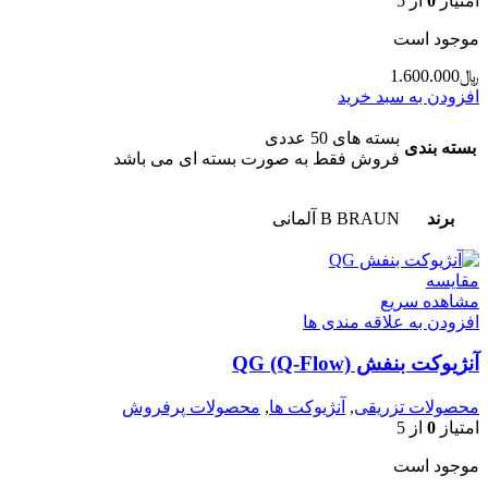
امتیاز
0
از 5
موجود است
﷼
1.600.000
افزودن به سبد خرید
بسته های 50 عددی
بسته بندی
فروش فقط به صورت بسته ای می باشد
برند
B BRAUN آلمانی
مقایسه
مشاهده سریع
افزودن به علاقه مندی ها
آنژیوکت بنفش QG (Q-Flow)
محصولات تزریقی
,
آنژیوکت ها
,
محصولات پرفروش
امتیاز
0
از 5
موجود است