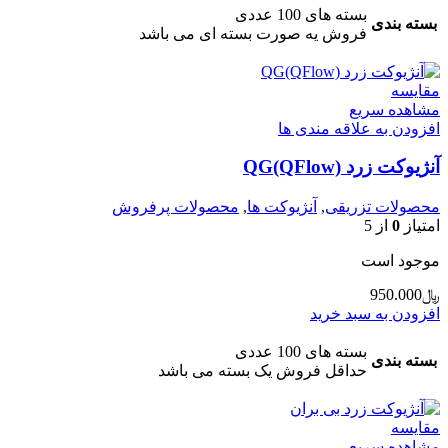
بسته های 100 عددی
بسته بندی
فروش یه صورت بسته ای می باشد
مقایسه
مشاهده سریع
افزودن به علاقه مندی ها
آنژیوکت زرد QG(QFlow)
محصولات تزریقی
,
آنژیوکت ها
,
محصولات پرفروش
امتیاز
0
از 5
موجود است
﷼
950.000
افزودن به سبد خرید
بسته های 100 عددی
بسته بندی
حداقل فروش یک بسته می باشد
مقایسه
مشاهده سریع