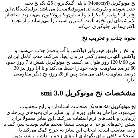
نخ مونوکریل (Monocryl) یا پلی گلیکاپرون 25، یک نخ بخیه
جذب‌شونده و تک‌رشته‌ای (مونوفیلامنت) می‌باشد. تولیدکنندگان این
نخ را از کوپلیمر گلیکولید و اپسیلون-کاپرولاکتون می‌سازند. ساختار
تک‌رشته‌ای این نخ به بافت کمترین آسیب را می‌رساند و از تجمع
باکتری‌ها نیز جلوگیری می‌کند.
نحوه جذب و تخریب نخ
این نخ از طریق هیدرولیز (واکنش با آب بافت) جذب می‌شود و
واکنش التهابی بسیار کمی در بدن ایجاد می‌کند. جذب کامل این نخ
بین 90 تا 120 روز طول می‌کشد. نخ مونوکریل بنفش تا 7 روز حدود
60 درصد مقاومت اولیه خود را حفظ می‌کند و تا 14 روز نیز 30
درصد مقاومت باقی می‌ماند. پس از 28 روز، نخ دیگر مقاومتی
ندارد.
مشخصات نخ مونوکریل 3.0 smi
نخ مونوکریل 3.0 smi
یک ضخامت استاندارد و رایج محسوب
می‌شود. جراحان به طور ویژه از این سایز برای بخیه‌های زیرجلدی
(زیبایی) و بافت‌های نرم استفاده می‌کنند. این سایز معمولاً برای
بستن زخم‌های نواحی با پوست نسبتاً ضخیم مانند پوست سر، کف پا
و تنه مناسب است. انتخاب این سایز به جراح کمک می‌کند تا
استحکام کافی برای نگهداری لبه‌های زخم را داشته باشد، بدون