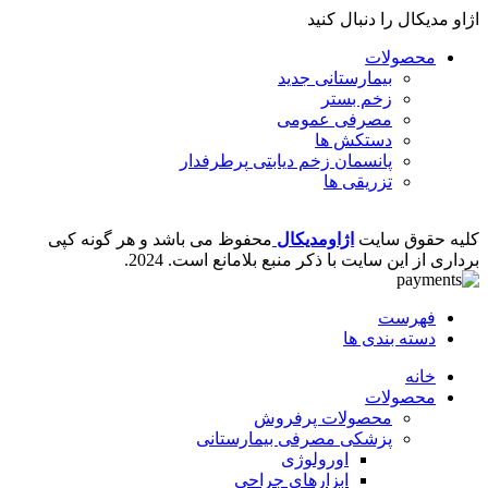
اژاو مدیکال را دنبال کنید
محصولات
بیمارستانی
جدید
زخم بستر
مصرفی عمومی
دستکش ها
پانسمان زخم دیابتی
پرطرفدار
تزریقی ها
کلیه حقوق سایت
اژاومدیکال
محفوظ می باشد و هر گونه کپی
برداری از این سایت با ذکر منبع بلامانع است.
2024.
فهرست
دسته بندی ها
خانه
محصولات
محصولات پرفروش
پزشکی مصرفی بیمارستانی
اورولوژی
ابزارهای جراحی