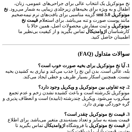
نخ مونوکریل یک انتخاب عالی برای جراحی‌های عمومی، زنان،
اطفال و به ویژه برای بخیه‌های زیرجلدی زیبایی به شمار می‌رود.
نخ
مونوکریل 3.0 smi
گزینه مناسبی برای بافت‌های نرم نیمه‌ضخیم
مانند پوست صورت و تنه می‌باشد. برای استعلام
قیمت نخ
مونوکریل
و ثبت سفارش محصولات اصل، همین حالا با
کارشناسان
اژوامدیکال
تماس بگیرید و از کیفیت بی‌نظیر ما
اطمینان حاصل کنید.
سوالات متداول (FAQ)
1. آیا نخ مونوکریل برای بخیه صورت خوب است؟
بله، عالی است. بدن این نخ را جذب می‌کند و نیازی به کشیدن بخیه
نیست. همچنین اسکار بسیار ظریف و خطی ایجاد می‌کند.
2. چه تفاوتی بین مونوکریل و ویکریل وجود دارد؟
مونوکریل تک‌رشته است و باعث کشیده نشدن زخم و عدم تجمع
میکروب می‌شود. ویکریل چندرشته (تابیده) است و انعطاف پذیری و
گره خوردگی بهتری دارد.
3. قیمت نخ مونوکریل چقدر است؟
قیمت بسته به سایز و تعداد بسته‌بندی متغیر می‌باشد. برای اطلاع
از
قیمت نخ مونوکریل
با فروشگاه
اژوامدیکال
تماس بگیرید تا
بهترین قیمت بازار را دریافت کنید.