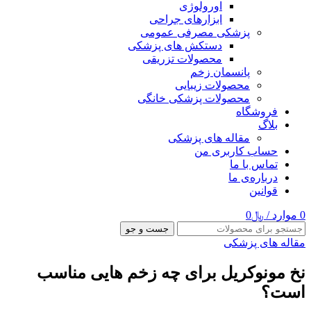
اورولوژی
ابزارهای جراحی
پزشکی مصرفی عمومی
دستکش های پزشکی
محصولات تزریقی
پانسمان زخم
محصولات زیبایی
محصولات پزشکی خانگی
فروشگاه
بلاگ
مقاله های پزشکی
حساب کاربری من
تماس با ما
درباره‌ی ما
قوانین
0
موارد
/
﷼
0
جست و جو
مقاله های پزشکی
نخ مونوکریل برای چه زخم هایی مناسب
است؟