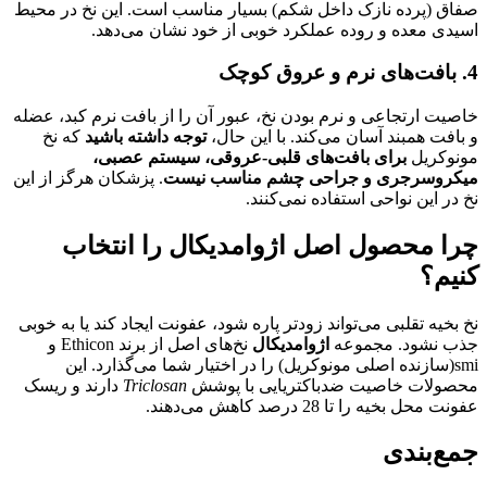
صفاق (پرده نازک داخل شکم) بسیار مناسب است. این نخ در محیط
اسیدی معده و روده عملکرد خوبی از خود نشان می‌دهد.
4. بافت‌های نرم و عروق کوچک
خاصیت ارتجاعی و نرم بودن نخ، عبور آن را از بافت نرم کبد، عضله
و بافت همبند آسان می‌کند. با این حال،
توجه داشته باشید
که نخ
مونوکریل
برای بافت‌های قلبی-عروقی، سیستم عصبی،
میکروسرجری و جراحی چشم مناسب نیست
. پزشکان هرگز از این
نخ در این نواحی استفاده نمی‌کنند.
چرا محصول اصل اژوامدیکال را انتخاب
کنیم؟
نخ بخیه تقلبی می‌تواند زودتر پاره شود، عفونت ایجاد کند یا به خوبی
جذب نشود. مجموعه
اژوامدیکال
نخ‌های اصل از برند Ethicon و
smi(سازنده اصلی مونوکریل) را در اختیار شما می‌گذارد. این
محصولات خاصیت ضدباکتریایی با پوشش
Triclosan
دارند و ریسک
عفونت محل بخیه را تا 28 درصد کاهش می‌دهند.
جمع‌بندی