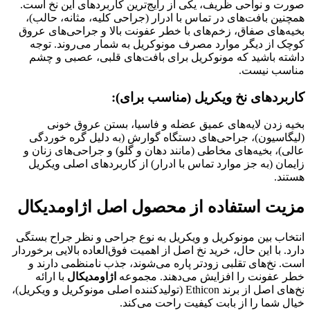
صورت و نواحی ظریف، یکی از رایج‌ترین کاربردهای این نخ است.
همچنین بافت‌های در تماس با ادرار (جراحی کلیه، مثانه، حالب)،
بخیه‌های صفاق، زخم‌های با خطر عفونت بالا و جراحی‌های عروق
کوچک از دیگر موارد مصرف مونوکریل به شمار می‌روند. توجه
داشته باشید که مونوکریل برای بافت‌های قلبی، عصبی و چشم
مناسب نیست.
کاربردهای نخ ویکریل (مناسب برای):
بخیه زدن لایه‌های عمیق عضله و فاسیا، بستن عروق خونی
(لیگاسیون)، جراحی‌های دستگاه گوارش (به دلیل گره خوردگی
عالی)، بخیه‌های مخاطی (مانند دهان و گلو) و جراحی‌های زنان و
زایمان (به جز موارد تماس با ادرار) از کاربردهای اصلی ویکریل
هستند.
مزیت استفاده از محصول اصل اژاومدیکال
انتخاب بین مونوکریل و ویکریل به نوع جراحی و نظر جراح بستگی
دارد. با این حال، خرید نخ اصل از اهمیت فوق‌العاده بالایی برخوردار
است. نخ‌های تقلبی زودتر پاره می‌شوند، جذب نامنظمی دارند و
خطر عفونت را افزایش می‌دهند. مجموعه
اژاومدیکال
با ارائه
نخ‌های اصل از برند Ethicon (تولیدکننده اصلی مونوکریل و ویکریل)،
خیال شما را از بابت کیفیت راحت می‌کند.