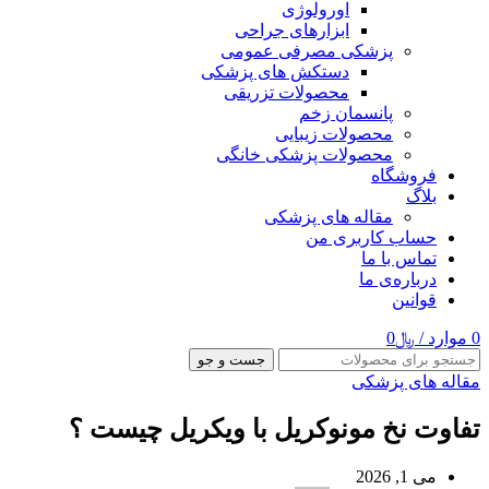
اورولوژی
ابزارهای جراحی
پزشکی مصرفی عمومی
دستکش های پزشکی
محصولات تزریقی
پانسمان زخم
محصولات زیبایی
محصولات پزشکی خانگی
فروشگاه
بلاگ
مقاله های پزشکی
حساب کاربری من
تماس با ما
درباره‌ی ما
قوانین
0
موارد
/
﷼
0
جست و جو
مقاله های پزشکی
تفاوت نخ مونوکریل با ویکریل چیست ؟
می 1, 2026