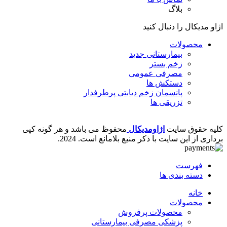
بلاگ
اژاو مدیکال را دنبال کنید
محصولات
بیمارستانی
جدید
زخم بستر
مصرفی عمومی
دستکش ها
پانسمان زخم دیابتی
پرطرفدار
تزریقی ها
کلیه حقوق سایت
اژاومدیکال
محفوظ می باشد و هر گونه کپی
برداری از این سایت با ذکر منبع بلامانع است.
2024.
فهرست
دسته بندی ها
خانه
محصولات
محصولات پرفروش
پزشکی مصرفی بیمارستانی