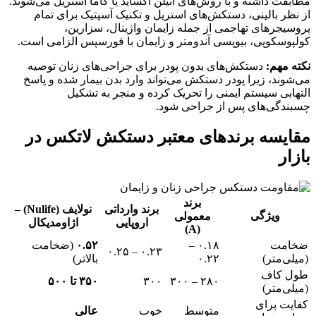
مطابقت داشته و با روش‌های اتیلن اکساید یا گاما استریل می‌شوند
.
از نظر بالینی، دستکش‌های استریل و تکنیک آسپتیک برای تمام
پروسیجرهای تهاجمی از جمله زایمان واژینال، سزارین،
کولپوسکوپی، بیوپسی آندومتر و زایمان با فورسپس الزامی است
.
نکته مهم:
دستکش‌های بدون پودر برای جراحی‌های زنان توصیه
می‌شوند، زیرا پودر دستکش می‌تواند وارد بدن بیمار شده و پاسخ
التهابی سیستم ایمنی را تحریک کرده و منجر به تشکیل
چسبندگی‌های پس از جراحی شود
.
مقایسه برندهای معتبر دستکش لاتکس در
بازار
برند
برند وارداتی
نولایف (Nulife) –
ویژگی
معمولی
اروپایی
اژاومدیکال
(A)
ضخامت
۰.۱۸ –
۰.۵۲
(ضخامت
۰.۲۳ – ۰.۲۵
(میلی‌متر)
۰.۲۲
بالاتر)
طول کاف
۲۸۰ – ۳۰۰
۳۰۰
۳۵۰ تا ۵۰۰
(میلی‌متر)
کفایت برای
متوسط
خوب
عالی