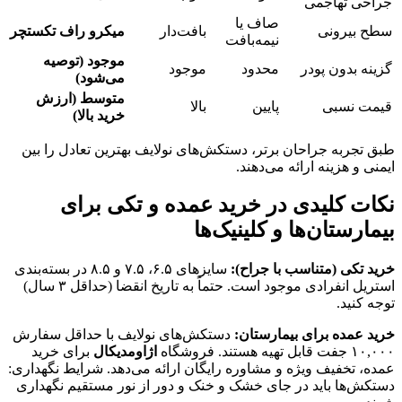
جراحی تهاجمی
صاف یا
سطح بیرونی
بافت‌دار
میکرو راف تکستچر
نیمه‌بافت
موجود (توصیه
گزینه بدون پودر
محدود
موجود
می‌شود)
متوسط (ارزش
قیمت نسبی
پایین
بالا
خرید بالا)
طبق تجربه جراحان برتر، دستکش‌های نولایف بهترین تعادل را بین
ایمنی و هزینه ارائه می‌دهند.
نکات کلیدی در خرید عمده و تکی برای
بیمارستان‌ها و کلینیک‌ها
خرید تکی (متناسب با جراح):
سایزهای ۶.۵، ۷.۵ و ۸.۵ در بسته‌بندی
استریل انفرادی موجود است
. حتماً به تاریخ انقضا (حداقل ۳ سال)
توجه کنید
.
خرید عمده برای بیمارستان:
دستکش‌های نولایف با حداقل سفارش
۱۰,۰۰۰ جفت قابل تهیه هستند
. فروشگاه
اژاومدیکال
برای خرید
عمده، تخفیف ویژه و مشاوره رایگان ارائه می‌دهد. شرایط نگهداری:
دستکش‌ها باید در جای خشک و خنک و دور از نور مستقیم نگهداری