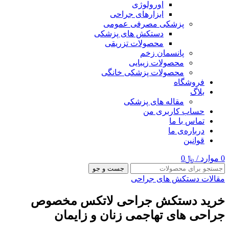
اورولوژی
ابزارهای جراحی
پزشکی مصرفی عمومی
دستکش های پزشکی
محصولات تزریقی
پانسمان زخم
محصولات زیبایی
محصولات پزشکی خانگی
فروشگاه
بلاگ
مقاله های پزشکی
حساب کاربری من
تماس با ما
درباره‌ی ما
قوانین
0
موارد
/
﷼
0
جست و جو
مقالات دستکش های جراحی
خرید دستکش جراحی لاتکس مخصوص
جراحی های تهاجمی زنان و زایمان