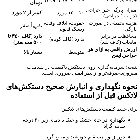
تومان
میزان پارگی حین جراحی
۱۰ – ۱۵ مورد
کمتر از ۲ مورد
(در ۱۰۰ جراحی)
هزینه تحمیلی در صورت
عفونت، اتلاف وقت،
تقریباً صفر
پارگی
ریسک قانونی
محافظت در برابر
دارد (کاف ۳۵۰ تا
ندارد (کاف کوتاه)
مایعات (کاف بلند)
۵۰۰ میلی‌متر)
ارزش واقعی به ازای هر
متوسط
بسیار بالا
جراحی ایمن
نتیجه: سرمایه‌گذاری روی دستکش باکیفیت در بلندمدت
مقرون‌به‌صرفه‌تر و از نظر ایمنی ضروری است.
نحوه نگهداری و انبارش صحیح دستکش‌های
لاتکس قبل از استفاده
برای حفظ کیفیت دستکش‌های لاتکس:
نگهداری در جای خشک و خنک با دمای زیر ۳۰ درجه
سانتی‌گراد
دور از نور مستقیم خورشید و منابع گرما