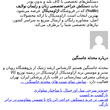
دستکش‌های تخصصی با کاف بلند و بدون پودر
مانند
دستکش جراحی تخصصی زنان و زایمان نولایف
(Nulife)
که در فروشگاه
اژاومدیکال
عرضه می‌شود،
بهترین انتخاب است. اژاومدیکال با ارائه محصولات
اصل، مشاوره رایگان و ارسال سریع به سراسر کشور،
نیازهای تخصصی شما را برطرف می‌کند.
درباره محدثه جاسنگین
محدثه جاسنگین هستم کارشناس ارشد ژنتیک از پژوهشگاه رویان و
مدیر و موسس برند اژاومدیکال اژاومدیکال در زمینه توزیع کالا
پزشکی مصرفی بیمارستانی در قلب بازار پزشکی ایران، تهران
فعالیت دارد .
نمایش تمام پست های محدثه جاسنگین
→
جدیدتر
سرجی سل اورجینال با ساختار سلولزی
بازگشت به لیست
قدیمی تر
خرید دستکش جراحی این تاچ با تضمین مقاومت در برابر
پارگی