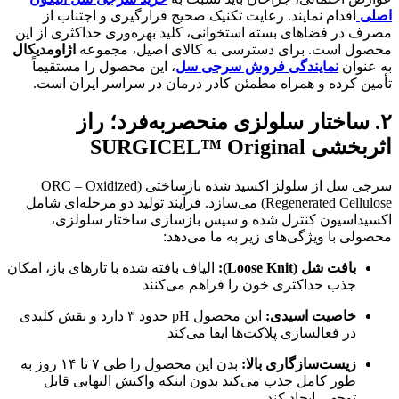
اصلی
اقدام نمایند. رعایت تکنیک صحیح قرارگیری و اجتناب از
مصرف در فضاهای بسته استخوانی، کلید بهره‌وری حداکثری از این
محصول است. برای دسترسی به کالای اصیل، مجموعه
اژاومدیکال
به عنوان
نمایندگی فروش سرجی سل
، این محصول را مستقیماً
تأمین کرده و همراه مطمئن کادر درمان در سراسر ایران است.
۲. ساختار سلولزی منحصربه‌فرد؛ راز
اثربخشی SURGICEL™ Original
سرجی سل از سلولز اکسید شده بازساختی (ORC – Oxidized
Regenerated Cellulose) می‌سازد. فرآیند تولید دو مرحله‌ای شامل
اکسیداسیون کنترل شده و سپس بازسازی ساختار سلولزی،
محصولی با ویژگی‌های زیر به ما می‌دهد:
بافت شل (Loose Knit):
الیاف بافته شده با تارهای باز، امکان
جذب حداکثری خون را فراهم می‌کنند
خاصیت اسیدی:
این محصول pH حدود ۳ دارد و نقش کلیدی
در فعالسازی پلاکت‌ها ایفا می‌کند
زیست‌سازگاری بالا:
بدن این محصول را طی ۷ تا ۱۴ روز به
طور کامل جذب می‌کند بدون اینکه واکنش التهابی قابل
توجهی ایجاد کند