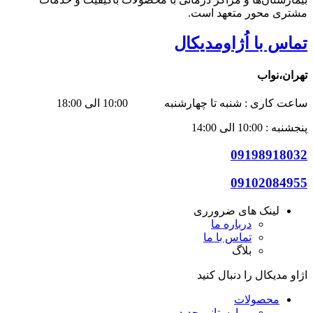
مشتری محور متعهد است.
تماس با اُژاومدیکال
تهران،نواب
ساعت کاری : شنبه تا چهارشنبه 10:00 الی 18:00
پنجشنبه : 10:00 الی 14:00
09198918032
09102084955
لینک های ضرورری
درباره ما
تماس با ما
بلاگ
اژاو مدیکال را دنبال کنید
محصولات
بیمارستانی
جدید