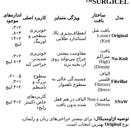
SURGICEL™
ساختار
اندازه‌های
مدل
ویژگی متمایز
کاربرد اصلی
بافت
موجود
۲×۳،
خونریزی
بافت شل
انعطاف‌پذیری بالا،
۴×۸،
Original
(Loose
سطحی و
استاندارد طلایی
۲×۱۴
Knit)
اوزینگ
اینچ
بافت
مقاومت بیشتر،
خونریزی
۲×۳،
متراکم
Nu-Knit
جراح می‌تواند روی
شدیدتر،
(High
۴×۸ اینچ
آن بخیه بزند
جراحی کبد
Density)
الیاف
سطوح
۰.۵×۲،
چسبندگی عالی به
فلسی
Fibrillar
بزرگ و
۱×۳،
(Fibrous
سطوح ناهموار
نامنظم
۲×۴ اینچ
fleece)
کاربردهای
الیاف در هم قفل
نبافته (Non-
SNoW
خاص (کمتر
۲×۳ اینچ
Woven)
شده بدون بافت
رایج)
توصیه اژاومدیکال:
برای بیشتر جراحی‌های زنان و زایمان،
نوع
Original
بهترین انتخاب است.