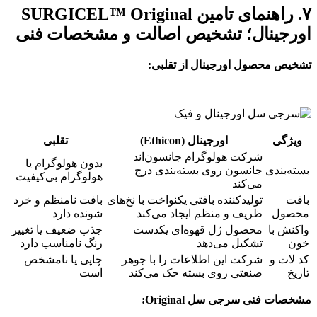
۷. راهنمای تامین SURGICEL™ Original
اورجینال؛ تشخیص اصالت و مشخصات فنی
تشخیص محصول اورجینال از تقلبی:
ویژگی
اورجینال (Ethicon)
تقلبی
شرکت هولوگرام جانسون‌اند
بدون هولوگرام یا
بسته‌بندی
جانسون روی بسته‌بندی درج
هولوگرام بی‌کیفیت
می‌کند
بافت
تولیدکننده بافتی یکنواخت با نخ‌های
بافت نامنظم و خرد
محصول
ظریف و منظم ایجاد می‌کند
شونده دارد
واکنش با
محصول ژل قهوه‌ای یکدست
جذب ضعیف یا تغییر
خون
تشکیل می‌دهد
رنگ نامناسب دارد
کد لات و
شرکت این اطلاعات را با جوهر
چاپی یا نامشخص
تاریخ
صنعتی روی بسته حک می‌کند
است
مشخصات فنی سرجی سل Original: