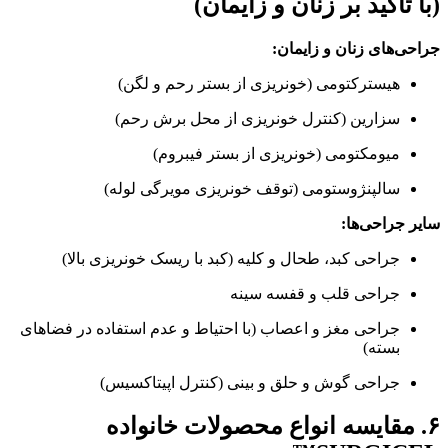
(با تأکید بر زنان و زایمان)
جراحی‌های زنان و زایمان:
هیسترکتومی (خونریزی از بستر رحم و لگن)
سزارین (کنترل خونریزی از محل برش رحم)
میومکتومی (خونریزی از بستر فیبروم)
سالپنژوستومی (توقف خونریزی مویرگی لوله)
سایر جراحی‌ها:
جراحی کبد، طحال و کلیه (کبد با ریسک خونریزی بالا)
جراحی قلب و قفسه سینه
جراحی مغز و اعصاب (با احتیاط و عدم استفاده در فضاهای
بسته)
جراحی گوش و حلق و بینی (کنترل اپیتاکسیس)
۶. مقایسه انواع محصولات خانواده