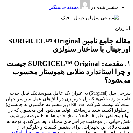
منتشر شده در
محدثه جاسنگین
11
ژوئن
مقاله جامع تامین SURGICEL™ Original
اورجینال با ساختار سلولزی
۱. مقدمه: SURGICEL™ Original چیست
و چرا استاندارد طلایی هموستاز محسوب
می‌شود؟
سرجی سل (Surgicel) به عنوان یک عامل هموستاتیک قابل جذب،
«استاندارد طلایی» کنترل خونریزی در اتاق‌های عمل سراسر جهان
است که توسط شرکت Ethicon (زیرمجموعه جانسون‌اند جانسون)
از سلولز اکسید شده بازساختی تولید می‌شود. این محصول که در
انواع مختلفی نظیر Original، Nu-Knit و Fibrillar عرضه می‌شود،
نقش حیاتی در موفقیت جراحی‌های مختلف ایفا می‌کند. با توجه به
اهمیت بالای این تجهیزات، برای تضمین کیفیت و جلوگیری از
عوارض احتمالی، جراحان باید نسبت به
خرید سرجی سل اتیکون