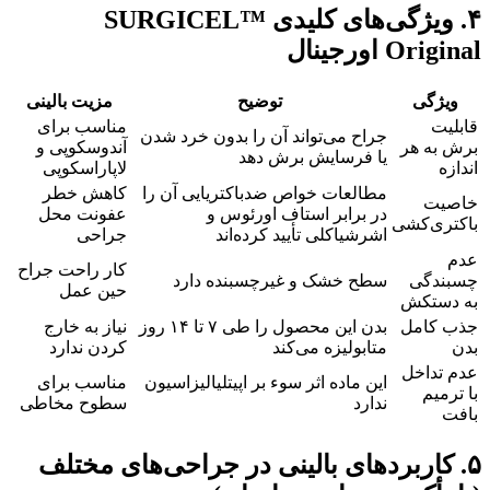
۴. ویژگی‌های کلیدی SURGICEL™
Original اورجینال
ویژگی
توضیح
مزیت بالینی
قابلیت
مناسب برای
جراح می‌تواند آن را بدون خرد شدن
برش به هر
آندوسکوپی و
یا فرسایش برش دهد
اندازه
لاپاراسکوپی
مطالعات خواص ضدباکتریایی آن را
کاهش خطر
خاصیت
در برابر استاف اورئوس و
عفونت محل
باکتری‌کشی
اشرشیاکلی تأیید کرده‌اند
جراحی
عدم
کار راحت جراح
چسبندگی
سطح خشک و غیرچسبنده دارد
حین عمل
به دستکش
جذب کامل
بدن این محصول را طی ۷ تا ۱۴ روز
نیاز به خارج
بدن
متابولیزه می‌کند
کردن ندارد
عدم تداخل
این ماده اثر سوء بر اپیتلیالیزاسیون
مناسب برای
با ترمیم
ندارد
سطوح مخاطی
بافت
۵. کاربردهای بالینی در جراحی‌های مختلف