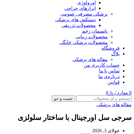
اورولوژی
ابزارهای جراحی
پزشکی مصرفی عمومی
دستکش های پزشکی
محصولات تزریقی
پانسمان زخم
محصولات زیبایی
محصولات پزشکی خانگی
فروشگاه
بلاگ
مقاله های پزشکی
حساب کاربری من
تماس با ما
درباره‌ی ما
قوانین
0
موارد
/
﷼
0
جست و جو
مقاله های پزشکی
سرجی سل اورجینال با ساختار سلولزی
جولای 3, 2026