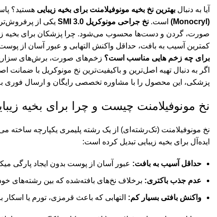
آیا به دنبال
بهترین نخ بخیه مونوفیلامنت برای بخیه زیبایی
هستید؟ پاس
(Monocryl)
است.
نخ جراحی مونوکریل 3.0 SMI
یکی از پرفروش‌تری
صورت، گردن و دست‌ها محسوب می‌شود. چرا پزشکان برای بخیه زیبایی
کمترین آسیب به بافت، حداقل واکنش التهابی و عبور آسان از پوست 
برای چه زخم هایی مناسب است؟
زخم‌های صورت، برش‌های سزارین، 
اگر به دنبال تهیه اصل‌ترین و باکیفیت‌ترین نخ مونوکریل با ضمانت 
پزشکی، این محصول را با مشاوره تخصصی رایگان و ارسال فوری ب
نخ مونوفیلامنت چیست و چرا برای بخیه زیبا
نخ مونوفیلامنت (تک‌رشته‌ای) از یک رشته پلیمری یکپارچه ساخته می‌ش
ایده‌آل برای بخیه زیبایی تبدیل کرده است:
حداقل آسیب به بافت:
عبور آسان از پوست بدون ایجاد پارگی می
عدم جذب باکتری:
برخلاف نخ‌های بافته‌شده که بین رشته‌های خو
واکنش بافتی بسیار کم:
التهابی که باعث قرمزی، تورم یا اسکار ب