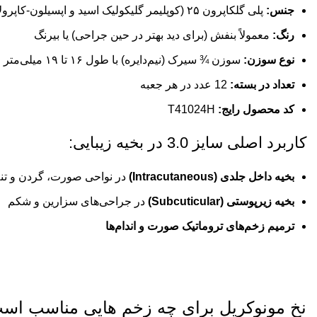
جنس:
پلی گلکاپرون ۲۵ (کوپلیمر گلیکولیک اسید و اپسیلون-کاپرولاکتون)
رنگ:
معمولاً بنفش (برای دید بهتر در حین جراحی) یا بیرنگ
نوع سوزن:
سوزن ¾ سیرک (نیم‌دایره) با طول ۱۶ تا ۱۹ میلی‌متر
تعداد در بسته:
12 عدد در هر جعبه
کد محصول رایج:
T41024H
کاربرد اصلی سایز 3.0 در بخیه زیبایی:
بخیه داخل جلدی (Intracutaneous)
در نواحی صورت، گردن و تن
بخیه زیرپوستی (Subcuticular)
در جراحی‌های سزارین و شکم
ترمیم زخم‌های تروماتیک صورت و اندام‌ها
نخ مونوکریل برای چه زخم هایی مناسب اس