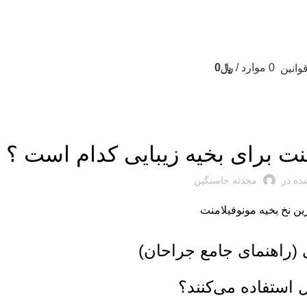
0
موارد
/
﷼
0
وانین
مقالات نخ های جراحی
منت برای بخیه زیبایی کدام است ؟
ده در
محدثه جاسنگین
ی (راهنمای جامع جراحان)
 استفاده می‌کنند؟