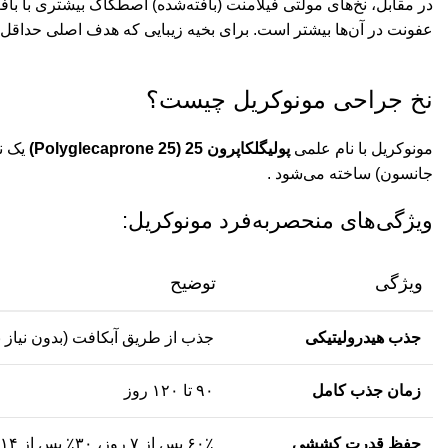
در مقابل، نخ‌های مولتی فیلامنت (بافته‌شده) اصطکاک بیشتری با با
عفونت در آن‌ها بیشتر است. برای بخیه زیبایی که هدف اصلی حداقل
نخ جراحی مونوکریل چیست؟
مونوکریل با نام علمی
پولیگلکاپرون 25 (Polyglecaprone 25)
جانسون) ساخته می‌شود
.
ویژگی‌های منحصربه‌فرد مونوکریل:
ویژگی
توضیح
جذب هیدرولیتیکی
جذب از طریق آبکافت (بدون نیاز به
زمان جذب کامل
۹۰ تا ۱۲۰ روز
حفظ قدرت کششی
۶۰٪ پس از ۷ روز، ۳۰٪ پس از ۱۴ روز