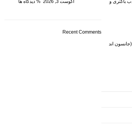
آگوست 3, 2026
% دیدگاه ها
ب باکتری و
Recent Comments
نخ مصنوعی، تک‌رشته‌ای و قابل جذب است که توسط شرکت Ethicon (جانسون اند