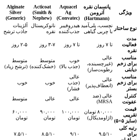
پانسمان نقره
Aquacel
Acticoat
Alginate
ویژگی
Ag
(Smith &
Silver
آترومن
(Generic)
Nephew)
(Convatec)
(Hartmann)
نچسب، پلی‌آمید
هیدروفیبر
نانوکریستال
آلژینات
نوع ساختار
با چربی گیاهی
جذب‌کننده
نقره
جاذب ترشح
مدت
فعالیت
تا ۷ روز
تا ۷ روز
۳-۷ روز
۲-۵ روز
نقره
مناسب
عالی
خوب
متوسط
متوسط
برای زخم
(غیرچسبنده،
(جذب بالا)
(خشک‌کننده)
(ترشح زیاد)
دیابتی
رطوبت‌ساز)
مناسب
عالی
عالی
برای زخم
(جذب
خوب
خوب
(انعطاف‌پذیر)
بستر
فشار)
کنترل
عالی (ضد
عالی
عالی
متوسط
MRSA)
عفونت
قیمت
۸۰,۰۰۰ تومان
۱۰۰,۰۰۰
۹۰,۰۰۰
۶۰,۰۰۰
تقریبی
(اژاومدیکال)
تومان
تومان
تومان
(سایز ۵×۵)
رتبه کلی
برای
۹.۵/۱۰
۹/۱۰
۸.۵/۱۰
۷.۵/۱۰
مراقبان