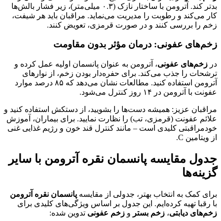
بدتر کند. آترومن با ساختار نازک (۰.۳ میلی‌متر)، زیر فشار بالش‌ها
کار می‌کند و رطوبت را مدیریت می‌نماید. مراقبان باید هر شیفت،
زخم را بررسی کنند و در صورت قرمزی، تعویض کنند.
زخم‌های عفونی: درمان مؤثر بدون مقاومت
در
زخم‌های عفونی
، آترومن به عنوان پانسمان اولیه عمل کرده و
ترشحات را جذب می‌کند. برای حفره‌دار بودن زخم، از نوارهای
آترومن استفاده کنید. مطالعات نشان می‌دهد که ۸۵ درصد موارد
عفونت با آترومن در ۱۴ روز کنترل می‌شود.
مراقبان عزیز: همیشه دست‌ها را بشویید، از دستکش استفاده کنید و
علائم عفونت (قرمزی، تب) را نظارت نمایید. برای بیماران، آموزش
خودمراقبتی کلیدی است – مانند کنترل قند خون و رژیم غذایی غنی
از ویتامین C.
جدول مقایسه پانسمان نقره آترومن با سایر
گزینه‌ها
برای کمک به انتخاب بهتر، جدولی از مقایسه
پانسمان نقره آترومن
با رقبا تهیه کرده‌ایم. این جدول بر اساس ویژگی‌های کلیدی برای
زخم‌های دیابتی
،
زخم بستر
و
زخم عفونی
تدوین شده: