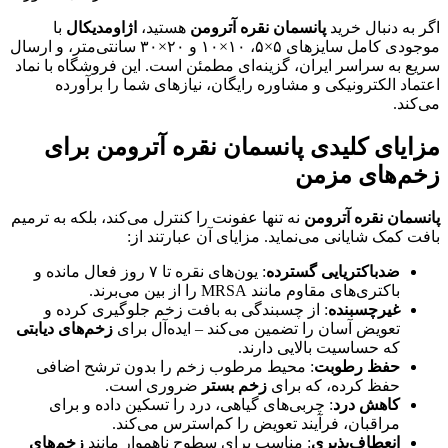
اگر به دنبال خرید
پانسمان نقره آترومن
هستید،
اژاومدیکال
با
موجودی کامل سایزهای ۵×۵، ۱۰×۱۰ و ۲۰×۳۰ سانتی‌متر، و ارسال
سریع به سراسر ایران، گزینه‌ای مطمئن است. این فروشگاه با نماد
اعتماد الکترونیکی و مشاوره رایگان، نیازهای شما را برآورده
می‌کند.
مزایای کلیدی پانسمان نقره آترومن برای
زخم‌های مزمن
پانسمان نقره آترومن
نه تنها عفونت را کنترل می‌کند، بلکه به ترمیم
بافت کمک شایانی می‌نماید. مزایای آن عبارتند از:
ضدباکتریایی گسترده
: یون‌های نقره تا ۷ روز فعال مانده و
باکتری‌های مقاوم مانند MRSA را از بین می‌برند.
غیرچسبنده
: از چسبندگی به بافت زخم جلوگیری کرده و
تعویض آسان را تضمین می‌کند – ایده‌آل برای
زخم‌های دیابتی
که حساسیت بالایی دارند.
حفظ رطوبت
: محیط مرطوب زخم را بدون ترشح اضافی
حفظ کرده، که برای
زخم بستر
ضروری است.
کاهش درد
: چربی‌های گیاهی، درد را تسکین داده و برای
مراقبان، فرآیند تعویض را کم‌استرس می‌کند.
انعطاف‌پذیری
: مناسب برای سطوح ناهموار مانند
زخم‌های