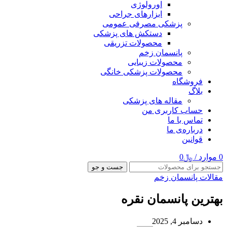
اورولوژی
ابزارهای جراحی
پزشکی مصرفی عمومی
دستکش های پزشکی
محصولات تزریقی
پانسمان زخم
محصولات زیبایی
محصولات پزشکی خانگی
فروشگاه
بلاگ
مقاله های پزشکی
حساب کاربری من
تماس با ما
درباره‌ی ما
قوانین
0
موارد
/
﷼
0
جست و جو
مقالات پانسمان زخم
بهترین پانسمان نقره
دسامبر 4, 2025