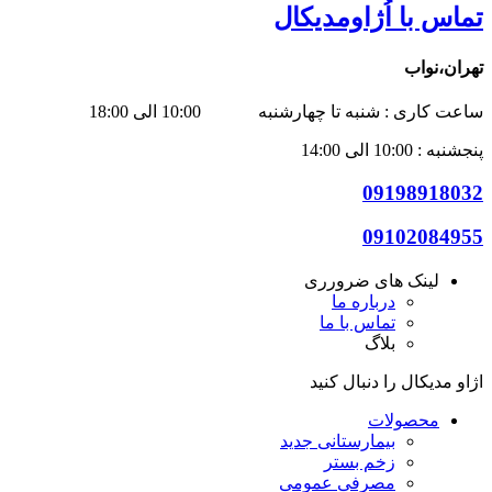
تماس با اُژاومدیکال
تهران،نواب
ساعت کاری : شنبه تا چهارشنبه 10:00 الی 18:00
پنجشنبه : 10:00 الی 14:00
09198918032
09102084955
لینک های ضرورری
درباره ما
تماس با ما
بلاگ
اژاو مدیکال را دنبال کنید
محصولات
بیمارستانی
جدید
زخم بستر
مصرفی عمومی