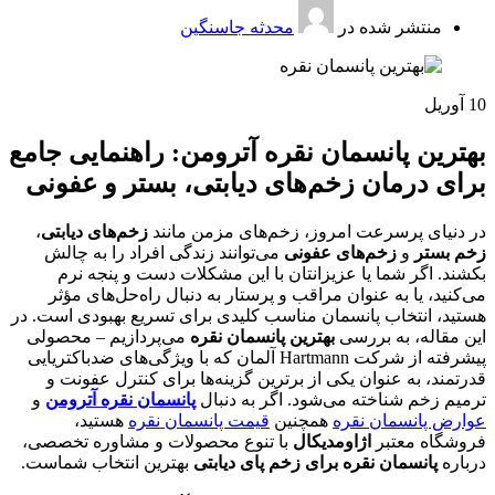
منتشر شده در
محدثه جاسنگین
10
آوریل
بهترین پانسمان نقره آترومن: راهنمایی جامع
برای درمان زخم‌های دیابتی، بستر و عفونی
در دنیای پرسرعت امروز، زخم‌های مزمن مانند
زخم‌های دیابتی
،
زخم بستر
و
زخم‌های عفونی
می‌توانند زندگی افراد را به چالش
بکشند. اگر شما یا عزیزانتان با این مشکلات دست و پنجه نرم
می‌کنید، یا به عنوان مراقب و پرستار به دنبال راه‌حل‌های مؤثر
هستید، انتخاب پانسمان مناسب کلیدی برای تسریع بهبودی است. در
این مقاله، به بررسی
بهترین پانسمان نقره
می‌پردازیم – محصولی
پیشرفته از شرکت Hartmann آلمان که با ویژگی‌های ضدباکتریایی
قدرتمند، به عنوان یکی از برترین گزینه‌ها برای کنترل عفونت و
ترمیم زخم شناخته می‌شود. اگر به دنبال
پانسمان نقره آترومن
و
عوارض پانسمان نقره
همچنین
قیمت پانسمان نقره
هستید،
فروشگاه معتبر
اژاومدیکال
با تنوع محصولات و مشاوره تخصصی،
درباره
پانسمان نقره برای زخم پای دیابتی
بهترین انتخاب شماست.