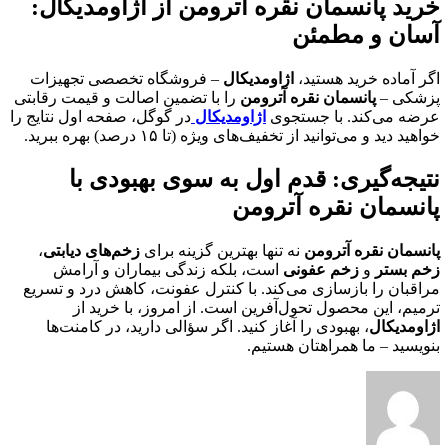
خرید پانسمان نقره آترومن از اژاومدیکال:
آسان و مطمئن
اگر آماده خرید هستید،
اژاومدیکال
– فروشگاه تخصصی تجهیزات
پزشکی –
پانسمان نقره آترومن
را با تضمین اصالت و قیمت رقابتی
عرضه می‌کند. با جستجوی
اژاومدیکال
در گوگل، صفحه اول نتایج را
خواهید دید و می‌توانید از تخفیف‌های ویژه (تا ۱۵ درصد) بهره ببرید.
نتیجه‌گیری: قدم اول به سوی بهبودی با
پانسمان نقره آترومن
پانسمان نقره آترومن
نه تنها بهترین گزینه برای
زخم‌های دیابتی
،
زخم بستر
و
زخم عفونی
است، بلکه زندگی بیماران و آرامش
مراقبان را بازسازی می‌کند. با کنترل عفونت، کاهش درد و تسریع
ترمیم، این محصول تحول‌آفرین است. از امروز، با خرید از
اژاومدیکال
، بهبودی را آغاز کنید. اگر سؤالی دارید، در کامنت‌ها
بنویسید – ما همراهتان هستیم.