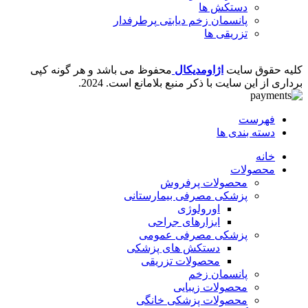
دستکش ها
پانسمان زخم دیابتی
پرطرفدار
تزریقی ها
کلیه حقوق سایت
اژاومدیکال
محفوظ می باشد و هر گونه کپی
برداری از این سایت با ذکر منبع بلامانع است.
2024.
فهرست
دسته بندی ها
خانه
محصولات
محصولات پرفروش
پزشکی مصرفی بیمارستانی
اورولوژی
ابزارهای جراحی
پزشکی مصرفی عمومی
دستکش های پزشکی
محصولات تزریقی
پانسمان زخم
محصولات زیبایی
محصولات پزشکی خانگی