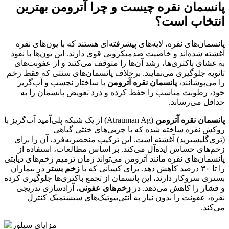
پانسمان نقره چیست و چرا آترومن بهترین
انتخاب است؟
پانسمان‌های نقره، لایه‌های پیشرفته‌ای هستند که با یون‌های نقره
آغشته شده‌اند و خاصیت ضدمیکروبی قوی دارند. این یون‌ها با نفوذ
به غشای باکتری‌ها، رشد آن‌ها را متوقف می‌کنند و از عفونت‌های
ثانویه جلوگیری می‌نمایند. برخلاف پانسمان‌های سنتی که فقط زخم
را می‌پوشانند،
پانسمان نقره آترومن
با ساختار نچسب و آب‌گریز
خود، رطوبت مناسب را حفظ کرده و درد تعویض پانسمان را به
حداقل می‌رساند.
پانسمان نقره آترومن
(Atrauman Ag) از یک شبکه پلی‌آمید آب‌گریز با
روکش نقره ساخته شده که با چربی‌های خنثی گیاهی
(تری‌گلیسیرید) آغشته است. این ترکیب منحصربه‌فرد، آن را برای
زخم‌های حساس ایده‌آل می‌کند. بر اساس مطالعات، استفاده از
پانسمان‌های نقره مانند آترومن می‌تواند زمان ترمیم زخم‌های دیابتی
را تا ۳۰ درصد کاهش دهد. برای کسانی که با
زخم بستر
در بیماران
بستری سروکار دارند، این پانسمان از تجمع باکتری‌ها جلوگیری کرده
و فشار را کاهش می‌دهد. در
زخم‌های عفونی
، آزادسازی تدریجی
نقره، عفونت را بدون نیاز به آنتی‌بیوتیک‌های سیستمیک کنترل
می‌کند.