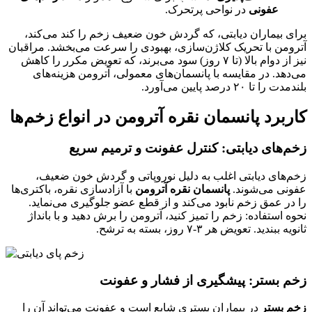
عفونی
در نواحی پرتحرک.
برای بیماران دیابتی، که گردش خون ضعیف زخم را کند می‌کند،
آترومن با تحریک کلاژن‌سازی، بهبودی را سرعت می‌بخشد. مراقبان
نیز از دوام بالا (تا ۷ روز) سود می‌برند، که تعویض مکرر را کاهش
می‌دهد. در مقایسه با پانسمان‌های معمولی، آترومن هزینه‌های
بلندمدت را تا ۲۰ درصد پایین می‌آورد.
کاربرد پانسمان نقره آترومن در انواع زخم‌ها
زخم‌های دیابتی: کنترل عفونت و ترمیم سریع
زخم‌های دیابتی اغلب به دلیل نوروپاتی و گردش خون ضعیف،
عفونی می‌شوند.
پانسمان نقره آترومن
با آزادسازی نقره، باکتری‌ها
را در عمق زخم نابود می‌کند و از قطع عضو جلوگیری می‌نماید.
نحوه استفاده: زخم را تمیز کنید، آترومن را برش دهید و با بانداژ
ثانویه ببندید. تعویض هر ۳-۷ روز، بسته به ترشح.
زخم بستر: پیشگیری از فشار و عفونت
زخم بستر
در بیماران بستری شایع است و عفونت می‌تواند آن را