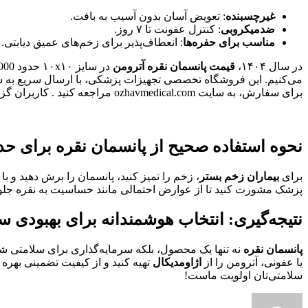
غیرچسبنده
: تعویض آسان بدون آسیب به بافت.
ضدمیکروبی
: کنترل عفونت تا ۷ روز.
مناسب برای حفره‌ها
: انعطاف‌پذیر برای زخم‌های عمیق دیابتی.
در سال ۱۴۰۴،
قیمت پانسمان نقره آترومن
در سایز ۱۰x۱۰ حدود 270.000 تومان برای تک‌عددی و 250.000 تومان برای بسته ۱۰ عددی است. برای
برای سفارش، به سایت ozhavmedical.com مراجعه کنید . کاربران گزارش داده‌اند که کیفیت آترومن از اژاومدیکال، با ضمانت اصالت، بهبودی زخم‌هایشان را دوچندان کرده است.
نحوه استفاده صحیح از پانسمان نقره برای حدا
برای
بیماران زخم بستر
، زخم را تمیز کنید، پانسمان را برش دهید و با بانداژ ثانویه ث
پزشک مشورت کنید تا از عوارض احتمالی مانند حساسیت به نقره جل
نتیجه‌گیری: انتخاب هوشمندانه برای بهبودی سر
پانسمان نقره
نه تنها یک محصول، بلکه سرمایه‌گذاری برای سلامتی ش
یا عفونی، آترومن را از
اژاومدیکال
تهیه کنید و از کیفیت تضمینی بهره 
سلامتی‌تان اولویت ماست!