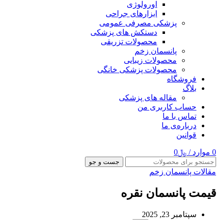
اورولوژی
ابزارهای جراحی
پزشکی مصرفی عمومی
دستکش های پزشکی
محصولات تزریقی
پانسمان زخم
محصولات زیبایی
محصولات پزشکی خانگی
فروشگاه
بلاگ
مقاله های پزشکی
حساب کاربری من
تماس با ما
درباره‌ی ما
قوانین
0
موارد
/
﷼
0
جست و جو
مقالات پانسمان زخم
قیمت پانسمان نقره
سپتامبر 23, 2025