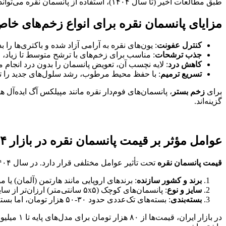
طبق مطالعات اخیر (تا سال ۱۴۰۴)، استفاده از پانسمان نقره می‌تواند زمان بهبودی را تا ۳۰% کاهش دهد. اما نکته مهم، انتخاب برند و سایز مناسب بر اساس شدت زخم است.
مزایای پانسمان نقره برای انواع زخم‌های خا
کنترل عفونت
: یون‌های نقره به آرامی آزاد شده و باکتری‌ها را 
جذب ترشحات
: مناسب برای زخم‌های با ترشح متوسط تا زیاد، مانن
کاهش درد
: لایه نچسب آن، تعویض پانسمان را بدون درد انجام م
تسریع ترمیم
: با حفظ محیط مرطوب، رشد سلول‌های جدید را ت
برای
زخم بستر
، پانسمان‌های فوم‌دار نقره مانند مپیلکس آگ ایده‌آل ه
گزینه‌اند.
عوامل مؤثر بر قیمت پانسمان نقره در بازار ۱۴۰۴
قیمت پانسمان نقره
تحت تأثیر عوامل مختلفی قرار دارد. در سال ۱۴۰۴، با توجه به نرخ ارز و واردات، میانگین قیمت‌ها افزایش ۱۵-۲۰% نسبت به سال قبل داشته است. عوامل کلیدی عبارتند از:
برند و کشور سازنده
: برندهای اروپایی مانند هارتمن (آلمان) یا 
سایز و نوع
: پانسمان‌های کوچک (۵x۵ سانتی‌متر) ارزان‌تر از سایزهای بزرگ (۱۰x۱۰ یا ۲۰x۱۰) می‌باشند.
بسته‌بندی
: بسته‌های تک‌عددی حدود ۳۰-۵۰ هزار تومان، اما بسته‌های ۱۰ عددی اقتصادی‌تر .
در بازار ایران، قیمت‌ها از ۸۰ هزار تومان برای مدل‌های پایه تا ۱ میلیون تومان برای انواع پیشرفته متغیر است. برای