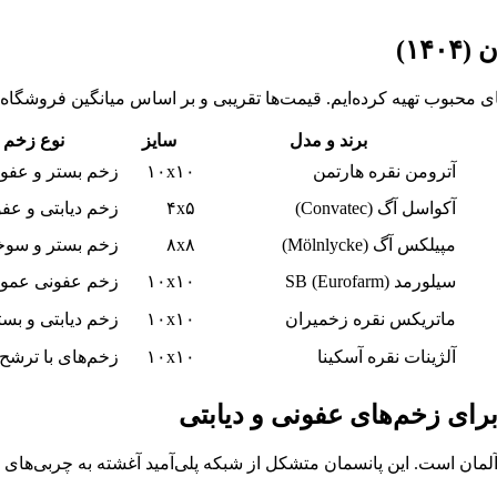
۱۴)
محبوب تهیه کرده‌ایم. قیمت‌ها تقریبی و بر اساس میانگین فروشگاه‌های 
برند و مدل
سایز
نوع زخم 
آترومن نقره هارتمن
۱۰x۱۰
زخم بستر و عفو
آکواسل آگ (Convatec)
۴x۵
زخم دیابتی و عف
مپیلکس آگ (Mölnlycke)
۸x۸
زخم بستر و سوخ
سیلورمد SB (Eurofarm)
۱۰x۱۰
زخم عفونی عمو
ماتریکس نقره زخمیران
۱۰x۱۰
زخم دیابتی و بست
آلژینات نقره آسکینا
۱۰x۱۰
زخم‌های با ترشح ب
رای زخم‌های عفونی و دیابتی
مان است. این پانسمان متشکل از شبکه پلی‌آمید آغشته به چربی‌های 