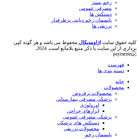
زخم بستر
مصرفی عمومی
دستکش ها
پانسمان زخم دیابتی
پرطرفدار
تزریقی ها
کلیه حقوق سایت
اژاومدیکال
محفوظ می باشد و هر گونه کپی
برداری از این سایت با ذکر منبع بلامانع است.
2024.
فهرست
دسته بندی ها
خانه
محصولات
محصولات پرفروش
پزشکی مصرفی بیمارستانی
اورولوژی
ابزارهای جراحی
پزشکی مصرفی عمومی
دستکش های پزشکی
محصولات تزریقی
پانسمان زخم