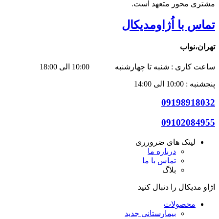
مشتری محور متعهد است.
تماس با اُژاومدیکال
تهران،نواب
ساعت کاری : شنبه تا چهارشنبه 10:00 الی 18:00
پنجشنبه : 10:00 الی 14:00
09198918032
09102084955
لینک های ضرورری
درباره ما
تماس با ما
بلاگ
اژاو مدیکال را دنبال کنید
محصولات
بیمارستانی
جدید