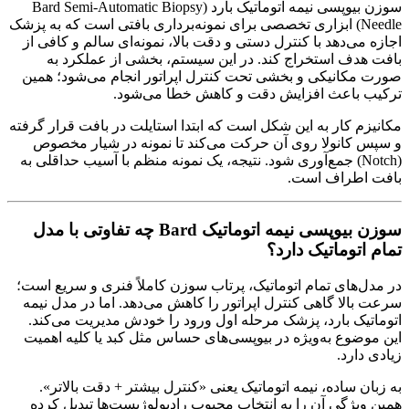
سوزن بیوپسی نیمه اتوماتیک بارد (Bard Semi-Automatic Biopsy
Needle) ابزاری تخصصی برای نمونه‌برداری بافتی است که به پزشک
اجازه می‌دهد با کنترل دستی و دقت بالا، نمونه‌ای سالم و کافی از
بافت هدف استخراج کند. در این سیستم، بخشی از عملکرد به
صورت مکانیکی و بخشی تحت کنترل اپراتور انجام می‌شود؛ همین
ترکیب باعث افزایش دقت و کاهش خطا می‌شود.
مکانیزم کار به این شکل است که ابتدا استایلت در بافت قرار گرفته
و سپس کانولا روی آن حرکت می‌کند تا نمونه در شیار مخصوص
(Notch) جمع‌آوری شود. نتیجه، یک نمونه منظم با آسیب حداقلی به
بافت اطراف است.
سوزن بیوپسی نیمه اتوماتیک Bard چه تفاوتی با مدل
تمام اتوماتیک دارد؟
در مدل‌های تمام اتوماتیک، پرتاب سوزن کاملاً فنری و سریع است؛
سرعت بالا گاهی کنترل اپراتور را کاهش می‌دهد. اما در مدل نیمه
اتوماتیک بارد، پزشک مرحله اول ورود را خودش مدیریت می‌کند.
این موضوع به‌ویژه در بیوپسی‌های حساس مثل کبد یا کلیه اهمیت
زیادی دارد.
به زبان ساده، نیمه اتوماتیک یعنی «کنترل بیشتر + دقت بالاتر».
همین ویژگی آن را به انتخاب محبوب رادیولوژیست‌ها تبدیل کرده