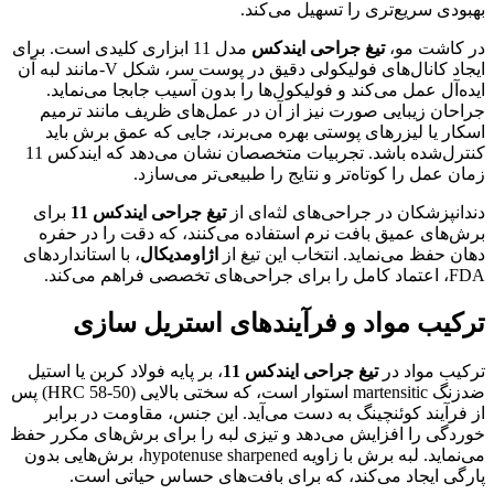
بهبودی سریع‌تری را تسهیل می‌کند.
در کاشت مو،
تیغ جراحی ایندکس
مدل 11 ابزاری کلیدی است. برای
ایجاد کانال‌های فولیکولی دقیق در پوست سر، شکل V-مانند لبه آن
ایده‌آل عمل می‌کند و فولیکول‌ها را بدون آسیب جابجا می‌نماید.
جراحان زیبایی صورت نیز از آن در عمل‌های ظریف مانند ترمیم
اسکار یا لیزرهای پوستی بهره می‌برند، جایی که عمق برش باید
کنترل‌شده باشد. تجربیات متخصصان نشان می‌دهد که ایندکس 11
زمان عمل را کوتاه‌تر و نتایج را طبیعی‌تر می‌سازد.
دندانپزشکان در جراحی‌های لثه‌ای از
تیغ جراحی ایندکس 11
برای
برش‌های عمیق بافت نرم استفاده می‌کنند، که دقت را در حفره
دهان حفظ می‌نماید. انتخاب این تیغ از
اژاومدیکال
، با استانداردهای
FDA، اعتماد کامل را برای جراحی‌های تخصصی فراهم می‌کند.
ترکیب مواد و فرآیندهای استریل سازی
ترکیب مواد در
تیغ جراحی ایندکس 11
، بر پایه فولاد کربن یا استیل
ضدزنگ martensitic استوار است، که سختی بالایی (50-58 HRC) پس
از فرآیند کوئنچینگ به دست می‌آید. این جنس، مقاومت در برابر
خوردگی را افزایش می‌دهد و تیزی لبه را برای برش‌های مکرر حفظ
می‌نماید. لبه برش با زاویه hypotenuse sharpened، برش‌هایی بدون
پارگی ایجاد می‌کند، که برای بافت‌های حساس حیاتی است.