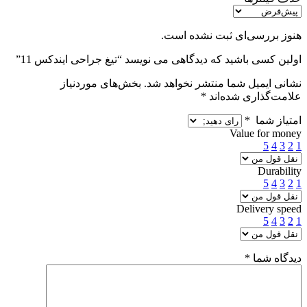
هنوز بررسی‌ای ثبت نشده است.
اولین کسی باشید که دیدگاهی می نویسد “تیغ جراحی ایندکس 11”
نشانی ایمیل شما منتشر نخواهد شد.
بخش‌های موردنیاز
علامت‌گذاری شده‌اند
*
امتیاز شما
*
Value for money
5
4
3
2
1
Durability
5
4
3
2
1
Delivery speed
5
4
3
2
1
دیدگاه شما
*