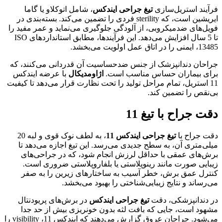
فرآیند استریل‌سازی
تیغ جراحی ایندکس
، شامل اتوکلاو یا گاما
ایریشین است، که sterility فردی را تضمین می‌کند. بسته‌بندی در
فویل‌های ضدمیکروبی، از آلودگی جلوگیری می‌نماید و عمر مفید را
تا 5 سال افزایش می‌دهد. این فرآیندها، مطابق استانداردهای ISO
13485، ایمنی را در اتاق عمل اولویت می‌بخشد.
جراحان دندانپزشک از جنس ضدحساسیت آن قدردانی می‌کنند، که
برای بیماران حساس مناسب است.
اژاومدیکال
با عرضه ایندکس
11 استریل، تمام مراحل تولید را تحت نظارت قرار می‌دهد تا کیفیت
بی‌نقص را تضمین کند.
دقت جراح با تیغ 11
دقت جراح با
تیغ جراحی ایندکس 11
، به لطف نوک قوی و لبه 20
میلی‌متری آن، به سطح جدیدی می‌رسد. این تیغ اجازه می‌دهد تا
برش‌های عمقی با حداقل لرزش انجام شود، که در جراحی‌های
زیبایی صورت مانند رینوپلاستی یا بلفاروپلاستی ضروری است.
کنترل عمق برش، خطر آسیب به ساختارهای زیرین را به صفر
می‌رساند و نتایج زیبایی‌شناختی را بهبود می‌بخشد.
در دندانپزشکی، دقت
تیغ جراحی ایندکس
در برش‌های پریودنتال
مشهود است، جایی که بافت لثه بدون خونریزی بیش از حد جدا
می‌شود. جراحان عروق گزارش می‌دهند که ایندکس 11، visibility را