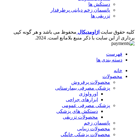
دستکش ها
پانسمان زخم دیابتی
پرطرفدار
تزریقی ها
کلیه حقوق سایت
اژاومدیکال
محفوظ می باشد و هر گونه کپی
برداری از این سایت با ذکر منبع بلامانع است.
2024.
فهرست
دسته بندی ها
خانه
محصولات
محصولات پرفروش
پزشکی مصرفی بیمارستانی
اورولوژی
ابزارهای جراحی
پزشکی مصرفی عمومی
دستکش های پزشکی
محصولات تزریقی
پانسمان زخم
محصولات زیبایی
محصولات پزشکی خانگی