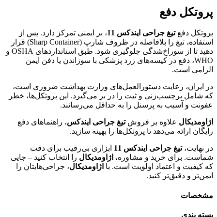
پروتکل دفع
پروتکل دفع
تیغ جراحی ایندکس 11
، بر ایمنی تمرکز دارد. پس از
استفاده، تیغ را بلافاصله در ظروف شارپ (Sharp Container) قرار
دهید تا از سوراخ‌شدگی جلوگیری شود. طبق استانداردهای OSHA و
WHO، دفع در کیسه‌های زرد پزشکی با سوزاندن یا دفن ایمن
الزامی است.
در ایران، رعایت دستورالعمل‌های وزارت بهداشت ضروری است،
که شامل برچسب‌زنی و ثبت را در بر می‌گیرد. این پروتکل‌ها، خطر
عفونت و آسیب به پرسنل را به حداقل می‌رسانند.
اژاومدیکال
علاوه بر فروش
تیغ جراحی ایندکس
، راهنماهای دفع
رایگان ارائه می‌دهد تا پروتکل‌ها را بهینه سازید.
در نهایت،
تیغ جراحی ایندکس 11
ابزاری بی‌رقیب برای دقت
شماست. برای خرید و مشاوره،
اژاومدیکال
را انتخاب کنید – جایی
که کیفیت و اعتماد اولویت است. با
اژاومدیکال
، جراحی‌هایتان را
ایمن‌تر و دقیق‌تر کنید.
مشخصات
بسته بندی