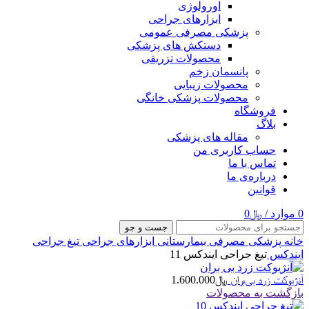
اورولوژی
ابزارهای جراحی
پزشکی مصرفی عمومی
دستکش های پزشکی
محصولات تزریقی
پانسمان زخم
محصولات زیبایی
محصولات پزشکی خانگی
فروشگاه
بلاگ
مقاله های پزشکی
حساب کاربری من
تماس با ما
درباره‌ی ما
قوانین
0
موارد
/
﷼
0
جست و جو
خانه
پزشکی مصرفی بیمارستانی
ابزارهای جراحی
تیغ جراحی
ایندکس
تیغ جراحی ایندکس 11
آنژیوکت زرد بی‌بران
﷼
1.600.000
بازگشت به محصولات