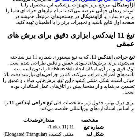
اژاومدیکال
، مرجع برتر تجهیزات پزشکی، این محصول را با
استانداردهای جهانی عرضه می‌کند تا تمام نیازهای حرفه‌ای شما را
برآورده سازد. با
اژاومدیکال
در جستجوهای مرتبط، همیشه در
صفحه اول نتایج باشید و تجهیزات برتر را با اطمینان تهیه کنید.
تیغ 11 ایندکس ابزاری دقیق برای برش های
عمقی
تیغ جراحی ایندکس 11
، که به تیغ بیستوری شماره 11 نیز شناخته
می‌شود، برای برش‌های نفوذی عمیق و دقیق طراحی شده است.
نوک قوی و تیز آن، امکان ایجاد incisions stab را بدون آسیب به
بافت‌های اطراف فراهم می‌کند، که در جراحی‌های نیازمند دقت بالا
حیاتی است. شکل مثلثی کشیده این تیغ، برش‌هایی صاف و عمیق را
تضمین می‌نماید و از دهه‌ها پیش در اتاق‌های عمل استاندارد بوده
است.
برای درک بهتر، جدول زیر مشخصات فنی
تیغ جراحی ایندکس 11
را
بر اساس استانداردهای بین‌المللی خلاصه می‌کند:
مشخصه
مقدار/توضیحات
11 (Index 11)
شماره تیغ
شکل لبه
مثلثی کشیده (Elongated Triangular)