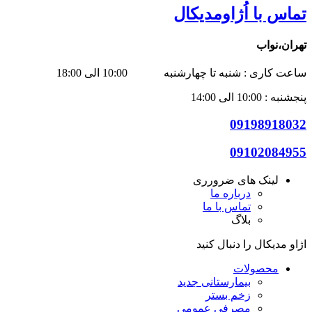
تماس با اُژاومدیکال
تهران،نواب
ساعت کاری : شنبه تا چهارشنبه 10:00 الی 18:00
پنجشنبه : 10:00 الی 14:00
09198918032
09102084955
لینک های ضرورری
درباره ما
تماس با ما
بلاگ
اژاو مدیکال را دنبال کنید
محصولات
بیمارستانی
جدید
زخم بستر
مصرفی عمومی