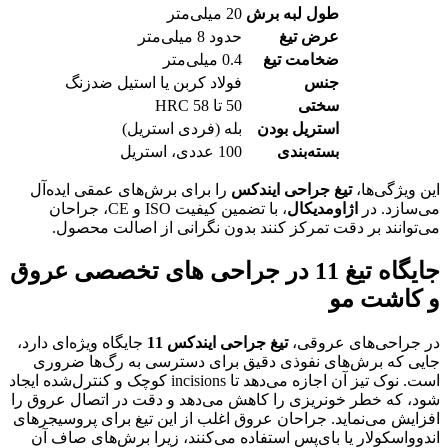
طول لبه برش
20 میلی‌متر
عرض تیغ
حدود 8 میلی‌متر
ضخامت تیغ
0.4 میلی‌متر
جنس
فولاد کربن یا استیل ضدزنگ
سختی
50 تا 58 HRC
استریل بودن
بله (فردی استریل)
بسته‌بندی
100 عددی، استریل
این ویژگی‌ها،
تیغ جراحی ایندکس
را برای برش‌های عمقی ایده‌آل
می‌سازد. در
اژاومدیکال
، با تضمین کیفیت ISO و CE، جراحان
می‌توانند بر دقت تمرکز کنند بدون نگرانی از اصالت محصول.
جایگاه تیغ 11 در جراحی های تخصصی عروق
و کاشت مو
در جراحی‌های عروقی،
تیغ جراحی ایندکس 11
جایگاه ویژه‌ای دارد،
جایی که برش‌های نفوذی دقیق برای دسترسی به رگ‌ها ضروری
است. نوک تیز آن اجازه می‌دهد تا incisions کوچک و کنترل‌شده ایجاد
شود، که خطر خونریزی را کاهش می‌دهد و دقت در اتصال عروق را
افزایش می‌نماید. جراحان عروق اغلب از این تیغ برای پروسیجرهای
اندوواسکولار یا بای‌پس استفاده می‌کنند، زیرا برش‌های صاف آن