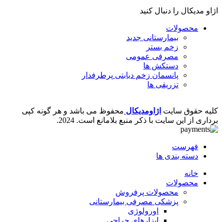
اژاو مدیکال را دنبال کنید
محصولات
بیمارستانی
جدید
زخم بستر
مصرفی عمومی
دستکش ها
پانسمان زخم دیابتی
پرطرفدار
تزریقی ها
کلیه حقوق سایت
اژاومدیکال
محفوظ می باشد و هر گونه کپی
برداری از این سایت با ذکر منبع بلامانع است.
2024.
فهرست
دسته بندی ها
خانه
محصولات
محصولات پرفروش
پزشکی مصرفی بیمارستانی
اورولوژی
ابزارهای جراحی