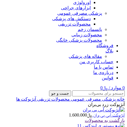
اورولوژی
ابزارهای جراحی
پزشکی مصرفی عمومی
دستکش های پزشکی
محصولات تزریقی
پانسمان زخم
محصولات زیبایی
محصولات پزشکی خانگی
فروشگاه
بلاگ
مقاله های پزشکی
حساب کاربری من
تماس با ما
درباره‌ی ما
قوانین
0
موارد
/
﷼
0
جست و جو
خانه
پزشکی مصرفی عمومی
محصولات تزریقی
آنژیوکت ها
آنژیوکت زرد بی‌بران
آنژیوکت آبی بی بران
﷼
1.600.000
بازگشت به محصولات