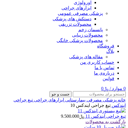
اورولوژی
ابزارهای جراحی
پزشکی مصرفی عمومی
دستکش های پزشکی
محصولات تزریقی
پانسمان زخم
محصولات زیبایی
محصولات پزشکی خانگی
فروشگاه
بلاگ
مقاله های پزشکی
حساب کاربری من
تماس با ما
درباره‌ی ما
قوانین
0
موارد
/
﷼
0
جست و جو
خانه
پزشکی مصرفی بیمارستانی
ابزارهای جراحی
تیغ جراحی
ایندکس
تیغ جراحی ایندکس 10
تیغ جراحی ایندکس 11
﷼
9.500.000
بازگشت به محصولات