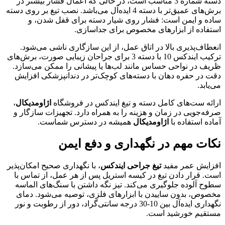
دسته شماره 3 مناسب است، در حالی که اعمال فشار بیشتر در
برش‌های عمیق‌تر با دسته 4 ایده‌آل می‌باشد. نصب تیغ بر روی دسته
ساده و ایمن است: فشار روی شیار دسته برای قفل شدن، و
استفاده از ابزارهای مخصوص برای جداسازی.
انعطاف‌پذیری بالا در اتاق عمل، از این سازگاری ناشی می‌شود.
ترکیب ایندکس 10 با دسته 3 برای جراحان زیبایی صورت، برش‌های
ظریف در نواحی حساس مانند لب‌ها یا پیشانی را ممکن می‌سازد.
دقت در حفره دهان با دسته‌های کوچک‌تر در دندانپزشکی افزایش
می‌یابد.
ارائه ست‌های کامل دسته و تیغ ایندکس در فروشگاه
اژاومدیکال
،
صرفه‌جویی در زمان و هزینه را به همراه دارد. تجهیزات سازگار و
آماده استفاده با
اژاومدیکال
همیشه در دسترس شماست.
نکات مهم در نگهداری و دفع ایمن
افزایش عمر مفید
تیغ جراحی ایندکس
، با نگهداری صحیح امکان‌پذیر
است. قرار دادن تیغ در کیسه استریل پس از هر عمل، از تماس با
سطوح آلوده جلوگیری می‌کند. تیز نگه داشتن با سنگ‌های الماسه
مخصوص، بدون ساییدن با ابزارهای فلزی، توصیه می‌شود. دمای
نگهداری ایده‌آل بین 10-30 درجه سانتی‌گراد، دور از رطوبت و نور
مستقیم خورشید است.