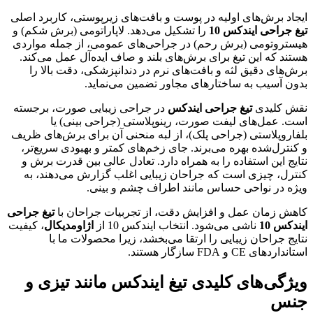
ایجاد برش‌های اولیه در پوست و بافت‌های زیرپوستی، کاربرد اصلی
تیغ جراحی ایندکس 10
را تشکیل می‌دهد. لاپاراتومی (برش شکم) و
هیستروتومی (برش رحم) در جراحی‌های عمومی، از جمله مواردی
هستند که این تیغ برای برش‌های بلند و صاف ایده‌آل عمل می‌کند.
برش‌های دقیق لثه و بافت‌های نرم در دندانپزشکی، دقت بالا را
بدون آسیب به ساختارهای مجاور تضمین می‌نماید.
نقش کلیدی
تیغ جراحی ایندکس
در جراحی زیبایی صورت، برجسته
است. عمل‌های لیفت صورت، رینوپلاستی (جراحی بینی) یا
بلفاروپلاستی (جراحی پلک)، از لبه منحنی آن برای برش‌های ظریف
و کنترل‌شده بهره می‌برند. جای زخم‌های کمتر و بهبودی سریع‌تر،
نتایج این استفاده را به همراه دارد. تعادل عالی بین قدرت برش و
کنترل، چیزی است که جراحان زیبایی اغلب گزارش می‌دهند، به
ویژه در نواحی حساس مانند اطراف چشم و بینی.
کاهش زمان عمل و افزایش دقت، از تجربیات جراحان با
تیغ جراحی
ایندکس 10
ناشی می‌شود. انتخاب ایندکس 10 از
اژاومدیکال
، کیفیت
نتایج جراحان زیبایی را ارتقا می‌بخشد، زیرا محصولات ما با
استانداردهای CE و FDA سازگار هستند.
ویژگی‌های کلیدی تیغ ایندکس مانند تیزی و
جنس