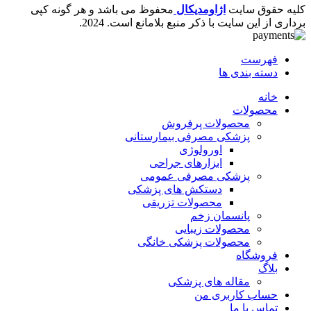
کلیه حقوق سایت
اژاومدیکال
محفوظ می باشد و هر گونه کپی
برداری از این سایت با ذکر منبع بلامانع است.
2024.
فهرست
دسته بندی ها
خانه
محصولات
محصولات پرفروش
پزشکی مصرفی بیمارستانی
اورولوژی
ابزارهای جراحی
پزشکی مصرفی عمومی
دستکش های پزشکی
محصولات تزریقی
پانسمان زخم
محصولات زیبایی
محصولات پزشکی خانگی
فروشگاه
بلاگ
مقاله های پزشکی
حساب کاربری من
تماس با ما