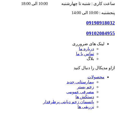
ساعت کاری : شنبه تا چهارشنبه 10:00 الی 18:00
پنجشنبه : 10:00 الی 14:00
09198918032
09102084955
لینک های ضرورری
درباره ما
تماس با ما
بلاگ
اژاو مدیکال را دنبال کنید
محصولات
بیمارستانی
جدید
زخم بستر
مصرفی عمومی
دستکش ها
پانسمان زخم دیابتی
پرطرفدار
تزریقی ها