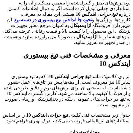
تیغ، برش‌های تمیز و کنترل‌شده را تضمین می‌کند و آن را به
استانداردی جهانی تبدیل کرده است. اگر به دنبال اطلاعات کاملی
درباره
تیغ جراحی ایندکس 10
هستید، این مقاله به معرفی،
کاربردها، ویژگی‌ها و
نحوه جا انداختن تیغ بیستوری در دسته تیغ
آن
می‌پردازد. فروشگاه
اژاومدیکال
به عنوان مرجع معتبر تجهیزات
پزشکی، این محصول را با کیفیت بالا و قیمت رقابتی عرضه می‌کند.
نیازهای شما را با
اژاومدیکال
به طور کامل برآورده سازید و همیشه
در صدر تجهیزات به‌روز بمانید.
معرفی و مشخصات فنی تیغ بیستوری
ایندکس 10
ابزاری کلاسیک مانند
تیغ جراحی ایندکس 10
، که به تیغ بیستوری
سایز 10 نیز معروف است، از دهه‌ها پیش در اتاق‌های عمل حضور
داشته است. لبه منحنی آن برای برش‌های نرم و دقیق طراحی شده
و از فولاد با کیفیت بالا ساخته می‌شود. کاربرد گسترده ایندکس 10
نه تنها در جراحی‌های عمومی، بلکه در دندانپزشکی و زیبایی صورت
نیز مشهود است.
جدول زیر مشخصات فنی کلیدی
تیغ جراحی ایندکس 10
را بر اساس
استانداردهای بین‌المللی فهرست می‌کند تا درک بهتری فراهم شود:
مقدار/توضیحات