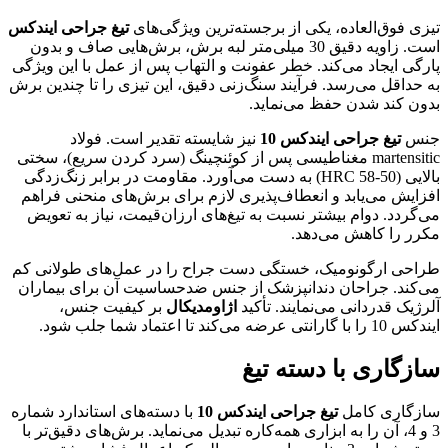
تیزی فوق‌العاده، یکی از برجسته‌ترین ویژگی‌های
تیغ جراحی ایندکس
است. زاویه دقیق 30 میلی‌متر لبه برش، برش‌هایی صاف و بدون
پارگی ایجاد می‌کند. خطر عفونت و التهاب پس از عمل با این ویژگی
به حداقل می‌رسد. فرآیند سنگ‌زنی دقیق، این تیزی را تا چندین برش
بدون کند شدن حفظ می‌نماید.
جنس
تیغ جراحی ایندکس 10
نیز شایسته تقدیر است. فولاد
martensitic مغناطیسی پس از کوئنچینگ (سرد کردن سریع)، سختی
بالایی (50-58 HRC) به دست می‌آورد. مقاومت در برابر زنگ‌زدگی
افزایش می‌یابد و انعطاف‌پذیری لازم برای برش‌های منحنی فراهم
می‌گردد. دوام بیشتر نسبت به تیغ‌های ارزان‌قیمت، نیاز به تعویض
مکرر را کاهش می‌دهد.
طراحی ارگونومیک، خستگی دست جراح را در عمل‌های طولانی کم
می‌کند. جراحان دندانپزشک از جنس ضدحساسیت آن برای بیماران
آلرژیک قدردانی می‌نمایند. تأکید
اژاومدیکال
بر کیفیت جنس،
ایندکس 10 را با گارانتی عرضه می‌کند تا اعتماد شما جلب شود.
سازگاری با دسته تیغ
سازگاری کامل
تیغ جراحی ایندکس 10
با دسته‌های استاندارد شماره
3 و 4، آن را به ابزاری همه‌کاره تبدیل می‌نماید. برش‌های دقیق‌تر با