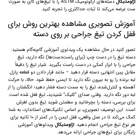
اژاومدیکال
دسته‌های ارگونومیک ASTM را با تیغ‌های کای به صورت
ست عرضه می‌کند تا ثبات حداکثری را تجربه کنید.
آموزش تصویری مشاهده بهترین روش برای
قفل کردن تیغ جراحی بر روی دسته
تصور کنید در حال مشاهده یک ویدئوی آموزشی گام‌به‌گام هستید:
دسته تیغ را در دست چپ (برای راست‌دست‌ها) نگه دارید، تیغ
جراحی را با ابزار کمکی در دست راست بگیرید. شیار تیغ را دقیقاً
مقابل پین انتهایی دسته قرار دهید – مانند قرار دادن دو قطعه پازل.
لبه برنده را رو به بیرون نگه دارید تا ایمنی حفظ شود. حالا، با حرکت
آهسته و کنترل‌شده، تیغ را به سمت دسته فشار دهید؛ انگشتان را از
لبه دور نگه دارید. وقتی صدای “کلیک” شنیدید، تیغ قفل شده است.
برای بررسی، دسته را بچرخانید و مطمئن شوید تیغ بدون لغزش
است. این توصیف تصویری، بر اساس تکنیک‌های استاندارد، به شما
کمک می‌کند تا در عمل واقعی، قفل ایمن را در کمتر از ۱۰ ثانیه برای
هر نوع تیغ جراحی انجام دهید.
اژاومدیکال
ویدئوهای آموزشی
رایگان برای تیغ‌های جراحی ارائه می‌دهد.