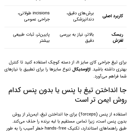
برش‌های دقیق،
incisions طولانی،
کاربرد اصلی
دندانپزشکی
جراحی عمومی
ریسک
بالاتر، نیاز به بررسی
پایین‌تر، ثبات طبیعی
لغزش
دقیق
بیشتر
برای تیغ جراحی کای سایز 11، از دسته کوچک استفاده کنید تا کنترل
بهتری داشته باشید.
اژاومدیکال
تنوع سایزها را برای تطبیق با نیازهای
شما فراهم می‌آورد.
جا انداختن تیغ با پنس یا بدون پنس کدام
روش ایمن تر است
استفاده از پنس (forceps) برای جا انداختن تیغ، ایمن‌تر از روش
بدون پنس است، زیرا تماس مستقیم با لبه برنده را حذف می‌کند.
طبق راهنماهای استاندارد، تکنیک hands-free خطر آسیب را به طور