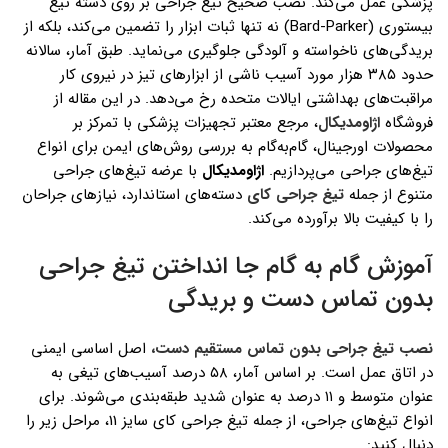
پزشکی عمل می‌کند. نصب صحیح تیغ جراحی بر روی دسته تیغ
بیستوری (Bard-Parker) نه تنها ثبات ابزار را تضمین می‌کند، بلکه از
بریدگی‌های ناخواسته و آلودگی جلوگیری می‌نماید. طبق آمار، سالانه
حدود ۳۸۵ هزار مورد آسیب ناشی از ابزارهای تیز در نیروی کار
مراقبت‌های بهداشتی ایالات متحده رخ می‌دهد. در این مقاله از
فروشگاه
اژاومدیکال
، مرجع معتبر تجهیزات پزشکی با تمرکز بر
محصولات اورجینال، گام‌به‌گام به بررسی روش‌های ایمن برای انواع
تیغ‌های جراحی می‌پردازیم.
اژاومدیکال
با عرضه تیغ‌های جراحی
متنوع از جمله
تیغ جراحی کای
دسته‌های استاندارد، نیازهای جراحان
را با کیفیت بالا برآورده می‌کند.
آموزش گام به گام جا انداختن تیغ جراحی
بدون تماس دست و بریدگی
نصب تیغ جراحی بدون تماس مستقیم دست،
اصل اساسی ایمنی
در اتاق عمل است. بر اساس آمار، ۵۸ درصد آسیب‌های تیغی به
عنوان متوسط و ۱۱ درصد به عنوان شدید طبقه‌بندی می‌شوند. برای
انواع تیغ‌های جراحی، از جمله تیغ جراحی کای سایز 11، مراحل زیر را
دنبال کنید: