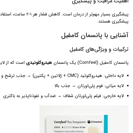
اهمیت مراقبت و پیشگیری
پیشگیری بسیار مهم‌تر 
پیشگیری هستند.
آشنایی با پانسمان کامفیل
ترکیبات و ویژگی‌های کامفیل
پانسمان کامفیل (Comfeel) یک پانسمان
هیدروکلوئیدی
است که از لای
لایه داخلی: هیدروکلوئید (CMC + ژلاتین + پکتین) → جذب ترشح و تبدیل به ژل نرم
لایه میانی: فوم پلی‌اورتان → جذب بالا
لایه خارجی: فیلم پلی‌اورتان شفاف → ضدآب و نفوذناپذیر به باکتری