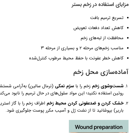
مزایای استفاده در زخم بستر
تسریع ترمیم بافت
کاهش تعداد دفعات تعویض
محافظت از لبه‌های زخم
مناسب زخم‌های مرحله ۲ و بسیاری از مرحله ۳
کاهش خطر عفونت با حفظ محیط مرطوب کنترل‌شده
آماده‌سازی محل زخم
شست‌وشوی زخم
زخم را با
سرُم نمکی
(نرمال سالین) به‌آرامی شستشو دهید. از سرنگ ۲۰-۶۰ سی‌
روتین استفاده نکنید؛ این مواد سلول‌های در حال ترمیم را نابود می‌کنن
خشک کردن و ضدعفونی کردن محیط زخم
اطراف زخم را با گاز استری
باریر) بپوشانید تا از نشت ژل و آسیب مکرر پوست جلوگیری شود.