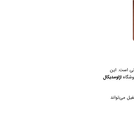
نی است. این
اژاومدیکال
یل می‌تواند