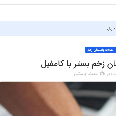
0
﷼
مقالات پانسمان زخم
ن زخم بستر با کامفیل
ده در
محدثه جاسنگین