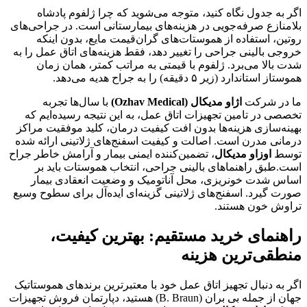
اگر به جدول نگاه کنید، متوجه می‌شوید که چرا ژلفوم پادشاه
بلامنازع صرفه‌جویی در هزینه‌های بیمارستانی است. در جراحی‌های
روتین، استفاده از هموستات‌های گران‌قیمت مایع، بدون اینکه
خروجی بالینی جراحی را تغییر دهد، فقط هزینه‌های اتاق عمل را به
شدت بالا می‌برد. ژلفوم با قیمتی به مراتب کمتر، همان زمان
هموستاز استاندارد (زیر ۵ دقیقه) را به جراح هدیه می‌دهد.
ما در شرکت
اژاو مدیکال (Ozhav Medical)
با سال‌ها تجربه
تخصصی در تامین تجهیزات اتاق عمل، به این نتیجه رسیده‌ایم که
بهینه‌سازی هزینه‌ها بدون افت کیفیت درمان، کلید موفقیت مراکز
درمانی مدرن است. اصالت و کیفیت اسفنج‌های ژلاتینی ارائه شده
توسط
اوزاو مدیکال
، تضمین‌کننده ایمنی بیمار و آرامش خاطر جراح
است.طبق راهنماهای بالینی جراحی، انتخاب هموستات باید بر
اساس شدت خونریزی، محل آناتومیک و وضعیت انعقادی بیمار
صورت گیرد. اسفنج‌های ژلاتینی گزینه‌ای ایده‌آل برای سطوح وسیع
تراوش خون هستند.
راهنمای خرید مستقیم: بهترین کیفیت،
منطقی‌ترین هزینه
اگر به دنبال تجهیز اتاق عمل خود با معتبرترین برندهای هموستاتیک
جهان از جمله بی بران (B. Braun) هستید، دپارتمان فروش تجهیزات