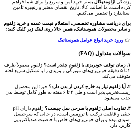
پزشکی
اژاومدیکال
بستر خرید امن و سریع را برای شما فراهم
کرده است. ما اصالت کالا، تاریخ انقضای معتبر و زنجیره تامین
استاندارد را تضمین می‌کنیم.
برای دریافت مشاوره تخصصی، استعلام قیمت عمده و خرید ژلفوم
و سایر محصولات هموستاتیک، همین حالا روی لینک زیر کلیک کنید:
👉
ورود خرید انواع عوامل هموستاتیک
سوالات متداول (FAQ)
۱. زمان توقف خونریزی با ژلفوم چقدر است؟
ژلفوم معمولاً ظرف
۲ تا ۵ دقیقه خونریزی‌های مویرگی و وریدی را با تشکیل سریع لخته
متوقف می‌کند.
۲. آیا ژلفوم نیاز به خارج کردن از بدن دارد؟
خیر؛ این محصول
زیست‌تخریب‌پذیر است و طی ۴ تا ۶ هفته به طور کامل توسط بدن
جذب می‌شود.
۳. تفاوت اصلی ژلفوم با سرجی سل چیست؟
ژلفوم دارای pH
خنثی و قابلیت ترکیب با ترومبین است، در حالی که سرجیسل
اسیدی بوده و برای خونریزی‌های خاص با خاصیت ضدباکتریایی
کاربرد دارد.