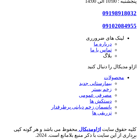
پنجشنبه : 10:00 الی 14:00
09198918032
09102084955
لینک های ضرورری
درباره ما
تماس با ما
بلاگ
اژاو مدیکال را دنبال کنید
محصولات
بیمارستانی
جدید
زخم بستر
مصرفی عمومی
دستکش ها
پانسمان زخم دیابتی
پرطرفدار
تزریقی ها
کلیه حقوق سایت
اژاومدیکال
محفوظ می باشد و هر گونه کپی
برداری از این سایت با ذکر منبع بلامانع است.
2024.