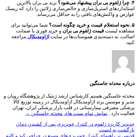
۴. چرا ژلفوم بی بران پیشنهاد می‌شود؟
برند بی بران بالاترین
استانداردهای استریل‌سازی و خالص‌سازی ژلاتین را دارد که ریسک
عوارض و واکنش‌های بافتی را به حداقل می‌رساند.
۵. نحوه استعلام قیمت و خرید چگونه است؟
شما می‌توانید برای
مشاهده لیست
قیمت ژلفوم بی بران
و خرید فوری با ضمانت
اصالت، به دسته‌بندی هموستات‌ها در سایت
اژاومدیکال
مراجعه
کنید.
درباره محدثه جاسنگین
محدثه جاسنگین هستم کارشناس ارشد ژنتیک از پژوهشگاه رویان و
مدیر و موسس برند اژاومدیکال اژاومدیکال در زمینه توزیع کالا
پزشکی مصرفی بیمارستانی در قلب بازار پزشکی ایران، تهران
فعالیت دارد .
نمایش تمام پست های محدثه جاسنگین
→
جدیدتر
کاربرد ژلفوم در کنترل خونریزی پس از کشیدن دندان
بازگشت به لیست
قدیمی تر
راهنمای کنترل خونریزی‌های وسیع در جراحی کبد و کلیه