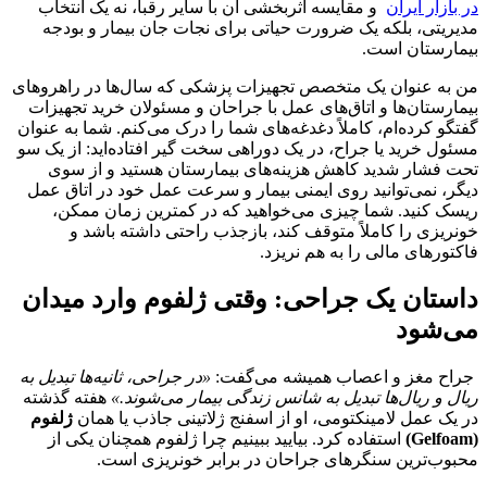
در بازار ایران
و مقایسه اثربخشی آن با سایر رقبا، نه یک انتخاب
مدیریتی، بلکه یک ضرورت حیاتی برای نجات جان بیمار و بودجه
بیمارستان است.
من به عنوان یک متخصص تجهیزات پزشکی که سال‌ها در راهروهای
بیمارستان‌ها و اتاق‌های عمل با جراحان و مسئولان خرید تجهیزات
گفتگو کرده‌ام، کاملاً دغدغه‌های شما را درک می‌کنم. شما به عنوان
مسئول خرید یا جراح، در یک دوراهی سخت گیر افتاده‌اید: از یک سو
تحت فشار شدید کاهش هزینه‌های بیمارستان هستید و از سوی
دیگر، نمی‌توانید روی ایمنی بیمار و سرعت عمل خود در اتاق عمل
ریسک کنید. شما چیزی می‌خواهید که در کمترین زمان ممکن،
خونریزی را کاملاً متوقف کند، بازجذب راحتی داشته باشد و
فاکتورهای مالی را به هم نریزد.
داستان یک جراحی: وقتی ژلفوم وارد میدان
می‌شود
جراح مغز و اعصاب همیشه می‌گفت:
«در جراحی، ثانیه‌ها تبدیل به
ریال و ریال‌ها تبدیل به شانس زندگی بیمار می‌شوند.»
هفته گذشته
در یک عمل لامینکتومی، او از اسفنج ژلاتینی جاذب یا همان
ژلفوم
(Gelfoam)
استفاده کرد. بیایید ببینیم چرا ژلفوم همچنان یکی از
محبوب‌ترین سنگرهای جراحان در برابر خونریزی است.