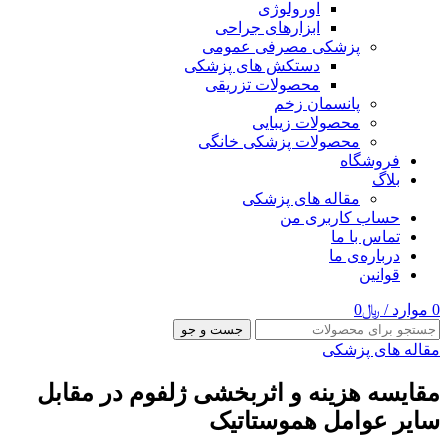
اورولوژی
ابزارهای جراحی
پزشکی مصرفی عمومی
دستکش های پزشکی
محصولات تزریقی
پانسمان زخم
محصولات زیبایی
محصولات پزشکی خانگی
فروشگاه
بلاگ
مقاله های پزشکی
حساب کاربری من
تماس با ما
درباره‌ی ما
قوانین
0
موارد
/
﷼
0
جست و جو
مقاله های پزشکی
مقایسه هزینه و اثربخشی ژلفوم در مقابل
سایر عوامل هموستاتیک