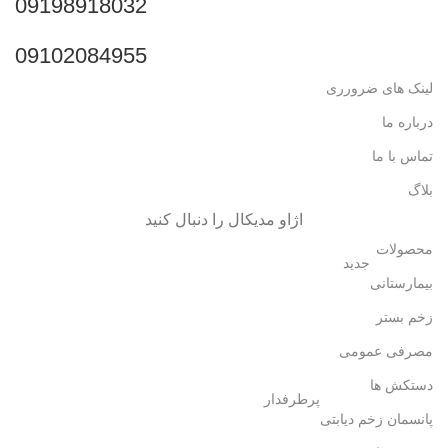
09198918032
09102084955
لینک های ضرورری
درباره ما
تماس با ما
بلاگ
اژاو مدیکال را دنبال کنید
محصولات
جدید
بیمارستانی
زخم بستر
مصرفی عمومی
دستکش ها
پرطرفدار
پانسمان زخم دیابتی