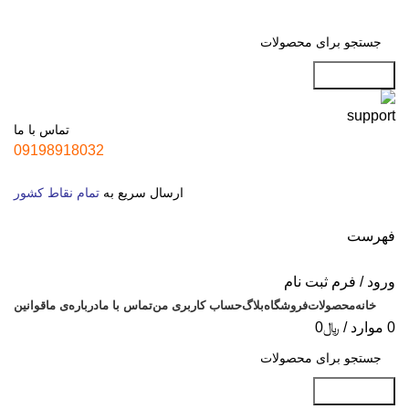
جست و جو
تماس با ما
09198918032
ارسال سریع به
تمام نقاط کشور
فهرست
ورود / فرم ثبت نام
خانه
محصولات
فروشگاه
بلاگ
حساب کاربری من
تماس با ما
درباره‌ی ما
قوانین
0
موارد
/
﷼
0
جست و جو