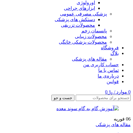
اورولوژی
ابزارهای جراحی
پزشکی مصرفی عمومی
دستکش های پزشکی
محصولات تزریقی
پانسمان زخم
محصولات زیبایی
محصولات پزشکی خانگی
فروشگاه
بلاگ
مقاله های پزشکی
حساب کاربری من
تماس با ما
درباره‌ی ما
قوانین
0
موارد
/
﷼
0
جست و جو
06
فوریه
مقاله های پزشکی