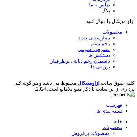
تماس با ما
بلاگ
اژاو مدیکال را دنبال کنید
محصولات
بیمارستانی
جدید
زخم بستر
مصرفی عمومی
دستکش ها
پانسمان زخم دیابتی
پرطرفدار
تزریقی ها
کلیه حقوق سایت
اژاومدیکال
محفوظ می باشد و هر گونه کپی
برداری از این سایت با ذکر منبع بلامانع است.
2024.
فهرست
دسته بندی ها
خانه
محصولات
محصولات پرفروش