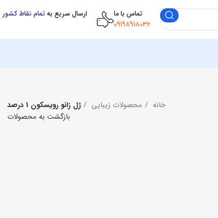
تماس با ما
ارسال سریع به
تمام نقاط کشور
09198918032
خانه
محصولات زیبایی
ژل زانو رویسکون 1 درصد
بازگشت به محصولات