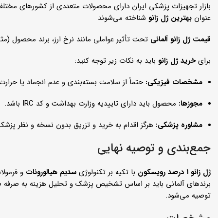
بازار تجهیزات پزشکی ایران دارای محصولات متعددی از کشورهای مختلف مانن
عنوان
بهترین ژل زانو
شناخته می‌شوند
قیمت ژل زانو آلمانی
تحت تأثیر عواملی مانند نرخ ارز، برند محصول (مثل Orthovisc یا GO-ON)، دوز مورد نیاز (تک تزریقه یا سه تزریقه) و هزینه خدمات تزریق در کلینیک متغی
برای
خرید ژل زانو
باید به نکات زیر توجه کنید:
مشخصات فیزیکی:
حتماً از سلامت بسته‌بندی و عدم انجماد یا حرا
مجوزها:
محصول باید دارای تاییدیه وزارت بهداشت و کد IRC باشد.
مشاوره پزشکی:
هرگز اقدام به خرید و تزریق بدون نسخه و نظر پز
جمع‌بندی و توصیه نهایی
ژل زانو ۱ درصد رویسکون
با تکیه بر تکنولوژی
سدیم هیالورونات
برندهای آلمانی باید بر اساس تشخیص پزشک و تحلیل هزینه به صرفه صو
توصیه می‌شود.