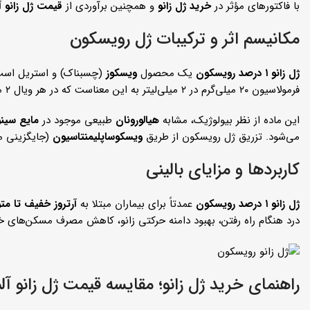
با فاکتورهای مؤثر در
خرید ژل زانو
و همچنین برآوردی از
قیمت ژل زانو آ
مکانیسم اثر و ترکیبات ژل رویسکون
ژل زانو ۱ درصد رویسکون
یک محصول
ویسکوز
(چسبناک) و استریل است 
فرمولاسیون ۲۰ میلی‌گرم در ۲ میلی‌لیتر به این معناست که در هر ویال ۲ میلی‌لیتری،
این ماده از نظر بیولوژیک، مشابه
هیالورونان
طبیعی موجود در
مایع سینو
می‌شود. تزریق ژل رویسکون از طریق
ویسکوساپلیمنتاسیون
(جایگزینی ما
کاربردها و مزایای بالینی
ژل زانو ۱ درصد رویسکون
عمدتاً برای بیماران مبتلا به
آرتروز خفیف تا م
درد هنگام راه رفتن، بهبود دامنه حرکتی زانو، کاهش مصرف مسکن‌های 
راهنمای خرید ژل زانو؛ مقایسه قیمت ژل زانو آل