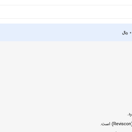
0
﷼
د.
است.