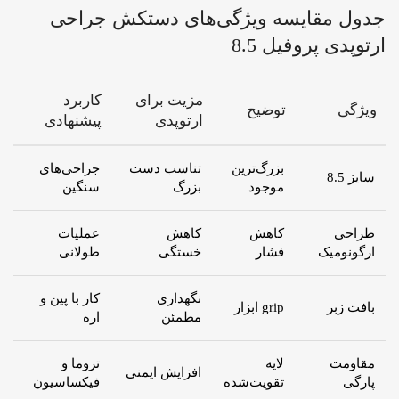
جدول مقایسه ویژگی‌های دستکش جراحی
ارتوپدی پروفیل 8.5
مزیت برای
کاربرد
ویژگی
توضیح
ارتوپدی
پیشنهادی
بزرگ‌ترین
تناسب دست
جراحی‌های
سایز 8.5
موجود
بزرگ
سنگین
طراحی
کاهش
کاهش
عملیات
ارگونومیک
فشار
خستگی
طولانی
نگهداری
کار با پین و
بافت زبر
grip ابزار
مطمئن
اره
مقاومت
لایه
تروما و
افزایش ایمنی
پارگی
تقویت‌شده
فیکساسیون