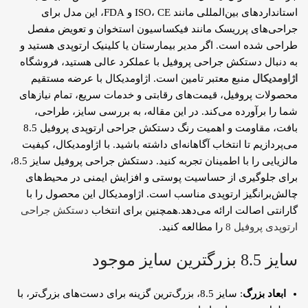
استانداردهای بین‌المللی مانند ISO، CE و FDA، این مدل برای
جراحی‌های پرریسک مانند فیکساسیون استخوان و تعویض مفصل
طراحی شده است. اگر مدیر بیمارستان یا کلینیک ارتوپدی هستید و
به دنبال دستکش جراحی پروفیل با عملکرد عالی هستید، فروشگاه
اژاومدیکال
منبع معتبر تامین است. اژاومدیکال با عرضه مستقیم
محصولات پروفیل، قیمت‌های رقابتی و خدمات سریع، تمام نیازهای
شما را برآورده می‌کند. در این مقاله، به بررسی سایز، طراحی،
بافت، مقاومت و اهمیت رنگ دستکش جراحی ارتوپدی پروفیل 8.5
می‌پردازیم تا انتخاب آگاهانه‌ای داشته باشید. با اژاومدیکال، کیفیت
مالزیایی را با اطمینان تجربه کنید. دستکش جراحی پروفیل سایز 8.5،
برای جلوگیری از حساسیت پوستی و افزایش ایمنی در محیط‌های
چالش‌برانگیز ارتوپدی مناسب است. اژاومدیکال این محصول را با
گارانتی اصالت ارائه می‌دهد.همچنین برای انتخاب
دستکش جراحی
ارتوپدی پروفیل 8
را مطالعه کنید.
سایز 8.5 بزرگترین سایز موجود
ابعاد بزرگ
: سایز 8.5، بزرگ‌ترین گزینه برای دست‌های بزرگ‌تر، با