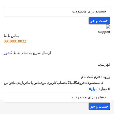
جست و جو
تماس با ما
09198918032
ارسال سریع به
تمام نقاط کشور
فهرست
ورود / فرم ثبت نام
خانه
محصولات
فروشگاه
بلاگ
حساب کاربری من
تماس با ما
درباره‌ی ما
قوانین
0
موارد
/
﷼
0
جست و جو