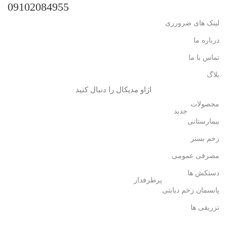
09102084955
لینک های ضرورری
درباره ما
تماس با ما
بلاگ
اژاو مدیکال را دنبال کنید
محصولات
جدید
بیمارستانی
زخم بستر
مصرفی عمومی
دستکش ها
پرطرفدار
پانسمان زخم دیابتی
تزریقی ها