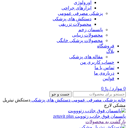
اورولوژی
ابزارهای جراحی
پزشکی مصرفی عمومی
دستکش های پزشکی
محصولات تزریقی
پانسمان زخم
محصولات زیبایی
محصولات پزشکی خانگی
فروشگاه
بلاگ
مقاله های پزشکی
حساب کاربری من
تماس با ما
درباره‌ی ما
قوانین
0
موارد
/
﷼
0
جست و جو
خانه
پزشکی مصرفی عمومی
دستکش های پزشکی
دستکش نیتریل
مشکی لارج
پانسمان فوق جاذب زتوویت zetuvit plus
بازگشت به محصولات