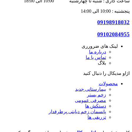
ساعت کاری : شنبه تا چهارشنبه 10:00 الی 18:00
پنجشنبه : 10:00 الی 14:00
09198918032
09102084955
لینک های ضرورری
درباره ما
تماس با ما
بلاگ
اژاو مدیکال را دنبال کنید
محصولات
بیمارستانی
جدید
زخم بستر
مصرفی عمومی
دستکش ها
پانسمان زخم دیابتی
پرطرفدار
تزریقی ها