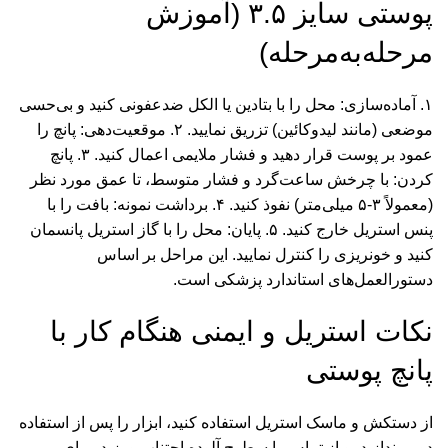
پوستی سایز ۳.۵ (آموزش
مرحله‌به‌مرحله)
۱. آماده‌سازی: محل را با بتادین یا الکل ضدعفونی کنید و بی‌حسی
موضعی (مانند لیدوکائین) تزریق نمایید. ۲. موقعیت‌دهی: پانچ را
عمود بر پوست قرار دهید و فشار ملایمی اعمال کنید. ۳. پانچ
کردن: با چرخش ساعت‌گرد و فشار متوسط، تا عمق مورد نظر
(معمولاً ۳-۵ میلی‌متر) نفوذ کنید. ۴. برداشت نمونه: بافت را با
پنس استریل خارج کنید. ۵. پایان: محل را با گاز استریل پانسمان
کنید و خونریزی را کنترل نمایید. این مراحل بر اساس
دستورالعمل‌های استاندارد پزشکی است.
نکات استریل و ایمنی هنگام کار با
پانچ پوستی
از دستکش و ماسک استریل استفاده کنید، ابزار را پس از استفاده
دور بیندازید، و از تماس با سطوح آلوده اجتناب ورزید. برای