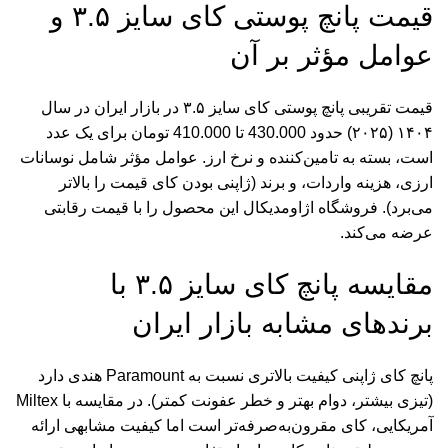
قیمت پانچ پوستی کای سایز ۳.۵ و
عوامل مؤثر بر آن
قیمت تقریبی پانچ پوستی کای سایز ۳.۵ در بازار ایران در سال
۱۴۰۴ (۲۰۲۵) حدود 430.000 تا 410.000 تومان برای یک عدد
است، بسته به تامین‌کننده و نرخ ارز. عوامل مؤثر شامل نوسانات
ارزی، هزینه واردات، و برند (ژاپنی بودن کای قیمت را بالاتر
می‌برد). فروشگاه اژاومدیکال این محصول را با قیمت رقابتی
عرضه می‌کند.
مقایسه پانچ کای سایز ۳.۵ با
برندهای مشابه بازار ایران
پانچ کای ژاپنی کیفیت بالاتری نسبت به Paramount هندی دارد
(تیزی بیشتر، دوام بهتر و خطر عفونت کمتر). در مقایسه با Miltex
آمریکایی، کای مقرون‌به‌صرفه‌تر است اما کیفیت مشابهی ارائه