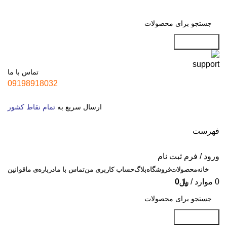
جست و جو
تماس با ما
09198918032
ارسال سریع به
تمام نقاط کشور
فهرست
ورود / فرم ثبت نام
خانه
محصولات
فروشگاه
بلاگ
حساب کاربری من
تماس با ما
درباره‌ی ما
قوانین
0
موارد
/
﷼
0
جست و جو