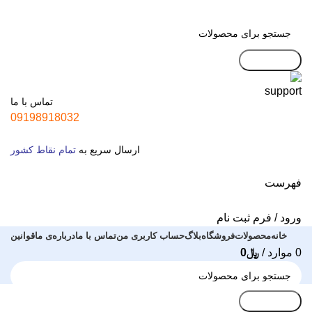
جست و جو
تماس با ما
09198918032
ارسال سریع به
تمام نقاط کشور
فهرست
ورود / فرم ثبت نام
خانه
محصولات
فروشگاه
بلاگ
حساب کاربری من
تماس با ما
درباره‌ی ما
قوانین
0
موارد
/
﷼
0
جست و جو