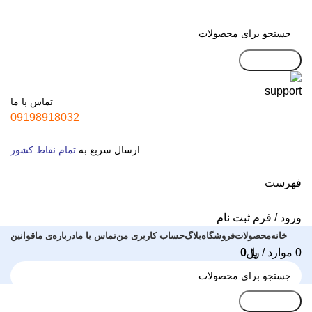
جست و جو
تماس با ما
09198918032
ارسال سریع به
تمام نقاط کشور
فهرست
ورود / فرم ثبت نام
خانه
محصولات
فروشگاه
بلاگ
حساب کاربری من
تماس با ما
درباره‌ی ما
قوانین
0
موارد
/
﷼
0
جست و جو