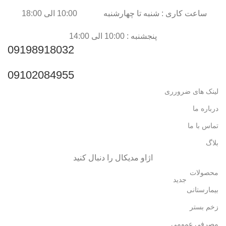
ساعت کاری : شنبه تا چهارشنبه 10:00 الی 18:00
پنجشنبه : 10:00 الی 14:00
09198918032
09102084955
لینک های ضرورری
درباره ما
تماس با ما
بلاگ
اژاو مدیکال را دنبال کنید
محصولات
جدید
بیمارستانی
زخم بستر
مصرفی عمومی