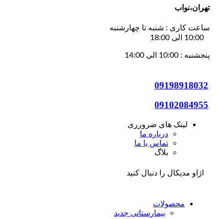
تهران،نواب
ساعت کاری : شنبه تا چهارشنبه
10:00 الی 18:00
پنجشنبه : 10:00 الی 14:00
09198918032
09102084955
لینک های ضرورری
درباره ما
تماس با ما
بلاگ
اژاو مدیکال را دنبال کنید
محصولات
بیمارستانی
جدید