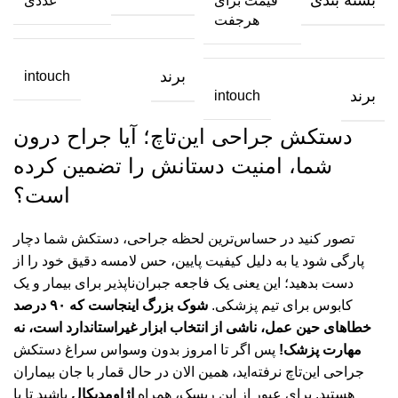
بسته بندی
قیمت برای
عددی
هرجفت
برند
intouch
برند
intouch
دستکش جراحی این‌تاچ؛ آیا جراح درون
شما، امنیت دستانش را تضمین کرده
است؟
تصور کنید در حساس‌ترین لحظه جراحی، دستکش شما دچار
پارگی شود یا به دلیل کیفیت پایین، حس لامسه دقیق خود را از
دست بدهید؛ این یعنی یک فاجعه جبران‌ناپذیر برای بیمار و یک
کابوس برای تیم پزشکی.
شوک بزرگ اینجاست که ۹۰ درصد
خطاهای حین عمل، ناشی از انتخاب ابزار غیراستاندارد است، نه
مهارت پزشک!
پس اگر تا امروز بدون وسواس سراغ دستکش
جراحی این‌تاچ نرفته‌اید، همین الان در حال قمار با جان بیماران
هستید. برای عبور از این ریسک، همراه
اژاومدیکال
باشید تا با