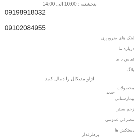
پنجشنبه : 10:00 الی 14:00
09198918032
09102084955
لینک های ضرورری
درباره ما
تماس با ما
بلاگ
اژاو مدیکال را دنبال کنید
محصولات
جدید
بیمارستانی
زخم بستر
مصرفی عمومی
دستکش ها
پرطرفدار