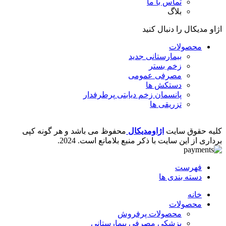
تماس با ما
بلاگ
اژاو مدیکال را دنبال کنید
محصولات
بیمارستانی
جدید
زخم بستر
مصرفی عمومی
دستکش ها
پانسمان زخم دیابتی
پرطرفدار
تزریقی ها
کلیه حقوق سایت
اژاومدیکال
محفوظ می باشد و هر گونه کپی
برداری از این سایت با ذکر منبع بلامانع است.
2024.
فهرست
دسته بندی ها
خانه
محصولات
محصولات پرفروش
پزشکی مصرفی بیمارستانی