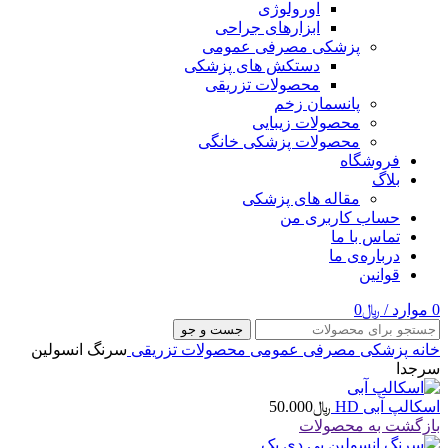
اورولوژی
ابزارهای جراحی
پزشکی مصرفی عمومی
دستکش های پزشکی
محصولات تزریقی
پانسمان زخم
محصولات زیبایی
محصولات پزشکی خانگی
فروشگاه
بلاگ
مقاله های پزشکی
حساب کاربری من
تماس با ما
درباره‌ی ما
قوانین
0
موارد
/
﷼
0
جست و جو
خانه
پزشکی مصرفی عمومی
محصولات تزریقی
سرنگ انسولین
سرجدا
اسکالپ آبی HD
﷼
50.000
بازگشت به محصولات