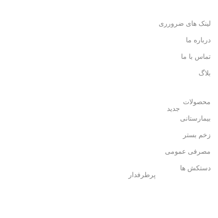
لینک های ضرورری
درباره ما
تماس با ما
بلاگ
محصولات
جدید
بیمارستانی
زخم بستر
مصرفی عمومی
دستکش ها
پرطرفدار
پانسمان زخم دیابتی
تزریقی ها