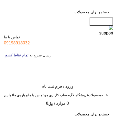
جست و جو
تماس با ما
09198918032
ارسال سریع به
تمام نقاط کشور
ورود / فرم ثبت نام
خانه
محصولات
فروشگاه
بلاگ
حساب کاربری من
تماس با ما
درباره‌ی ما
قوانین
0
موارد
/
﷼
0