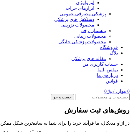
اورولوژی
ابزارهای جراحی
پزشکی مصرفی عمومی
دستکش های پزشکی
محصولات تزریقی
پانسمان زخم
محصولات زیبایی
محصولات پزشکی خانگی
فروشگاه
بلاگ
مقاله های پزشکی
حساب کاربری من
تماس با ما
درباره‌ی ما
قوانین
0
موارد
/
﷼
0
جست و جو
روش‌های ثبت سفارش
در اژاو مدیکال، ما فرآیند خرید را برای شما به ساده‌ترین شکل ممکن طر