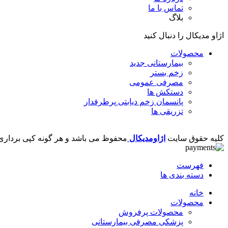
تماس با ما
بلاگ
اژاو مدیکال را دنبال کنید
محصولات
بیمارستانی
جدید
زخم بستر
مصرفی عمومی
دستکش ها
پانسمان زخم دیابتی
پرطرفدار
تزریقی ها
کلیه حقوق سایت
اژاومدیکال
محفوظ می باشد و هر گونه کپی برداری ا
فهرست
دسته بندی ها
خانه
محصولات
محصولات پرفروش
پزشکی مصرفی بیمارستانی